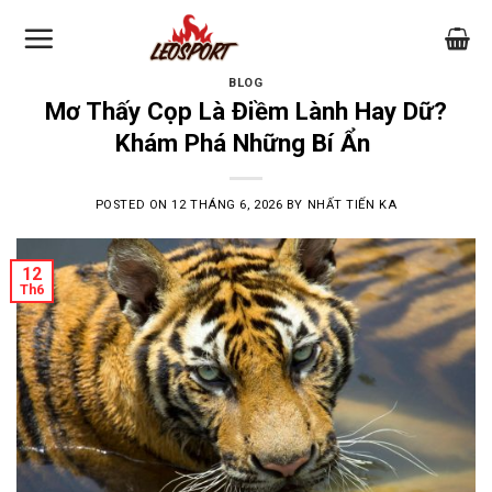
Skip
to
content
BLOG
Mơ Thấy Cọp Là Điềm Lành Hay Dữ?
Khám Phá Những Bí Ẩn
POSTED ON
12 THÁNG 6, 2026
BY
NHẤT TIẾN KA
12
Th6