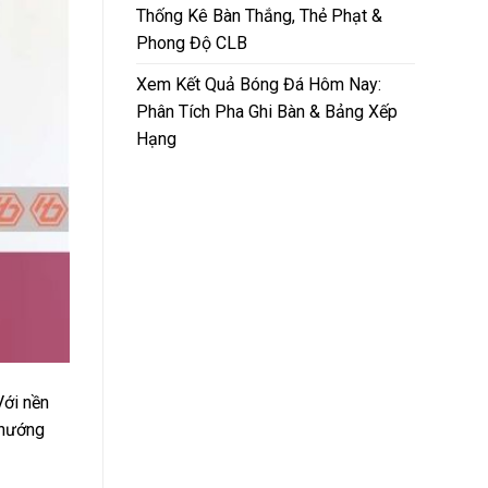
Thống Kê Bàn Thắng, Thẻ Phạt &
Phong Độ CLB
Xem Kết Quả Bóng Đá Hôm Nay:
Phân Tích Pha Ghi Bàn & Bảng Xếp
Hạng
Với nền
 hướng