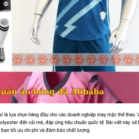
sỉ là lựa chọn hàng đầu cho các doanh nghiệp may mặc thể thao. 
polyester đến vải mè, đáp ứng tiêu chuẩn quốc tế. Bài viết này sẽ
p bạn tối ưu chi phí và đảm bảo chất lượng.