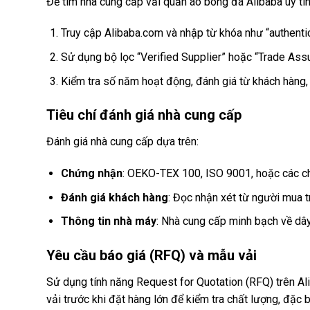
Để tìm nhà cung cấp vải quần áo bóng đá Alibaba uy tín
Truy cập Alibaba.com và nhập từ khóa như “authentic 
Sử dụng bộ lọc “Verified Supplier” hoặc “Trade Ass
Kiểm tra số năm hoạt động, đánh giá từ khách hàng, 
Tiêu chí đánh giá nhà cung cấp
Đánh giá nhà cung cấp dựa trên:
Chứng nhận
: OEKO-TEX 100, ISO 9001, hoặc các ch
Đánh giá khách hàng
: Đọc nhận xét từ người mua t
Thông tin nhà máy
: Nhà cung cấp minh bạch về dây
Yêu cầu báo giá (RFQ) và mẫu vải
Sử dụng tính năng Request for Quotation (RFQ) trên Al
vải trước khi đặt hàng lớn để kiểm tra chất lượng, đặc b