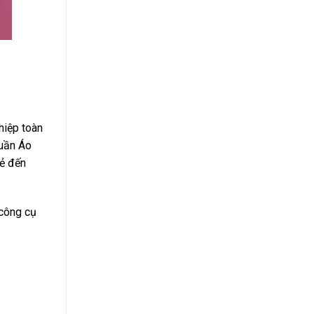
hiệp toàn
uần Áo
rẻ đến
 công cụ