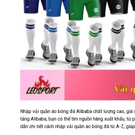
Nhập vải quần áo bóng đá Alibaba chất lượng cao, giá 
tảng Alibaba, bạn có thể tìm nguồn hàng xuất khẩu, từ 
dẫn chi tiết cách nhập vải quần áo bóng đá từ A-Z, giú