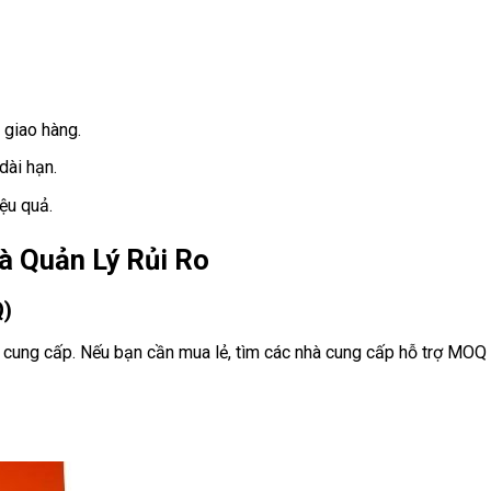
n giao hàng.
dài hạn.
ệu quả.
à Quản Lý Rủi Ro
Q)
 cung cấp. Nếu bạn cần mua lẻ, tìm các nhà cung cấp hỗ trợ MOQ