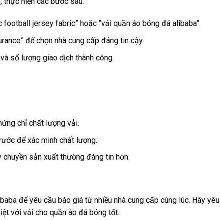
, thực hiện các bước sau:
football jersey fabric” hoặc “
vải quần áo bóng đá alibaba
”.
urance” để chọn nhà cung cấp đáng tin cậy.
và số lượng giao dịch thành công.
ứng chỉ chất lượng vải.
rước để xác minh chất lượng.
 chuyền sản xuất thường đáng tin hơn.
ibaba để yêu cầu báo giá từ nhiều nhà cung cấp cùng lúc. Hãy yê
iệt với
vải cho quần áo đá bóng tốt
.