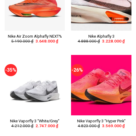
Nike Air Zoom Alphafly NEXT%
Nike Alphafly 3
5.190.000
₫
3.648.000
₫
4.888.000
₫
3.228.000
₫
-35%
-26%
Nike Vaporfly 3 “White/Grey”
Nike Vaporfly 3 “Hyper Pink”
4.212.000
₫
2.747.000
₫
4.823.000
₫
3.569.000
₫