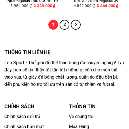
Nike Pegasus Trail 4 GORE-TEX
Nike Air Zoom Pegasus 39
3.984.000
₫
2.329.000
₫
4.842.000
₫
3.266.000
₫
1
2
THÔNG TIN LIÊN HỆ
Leo Sport - Thế giới đồ thể thao bóng đá chuyên nghiệp! Tại
đây, bạn sẽ tìm thấy tất tần tật những gì cần cho môn thể
thao vua: từ giày đá bóng chất lượng, quần áo đấu bền bỉ,
đến phụ kiện hỗ trợ tối ưu trên sân cỏ tự nhiên và futsal.
CHÍNH SÁCH
THÔNG TIN
Chính sách đổi trả
Về chúng tôi
Chính sách bảo mật
Mua Hàng