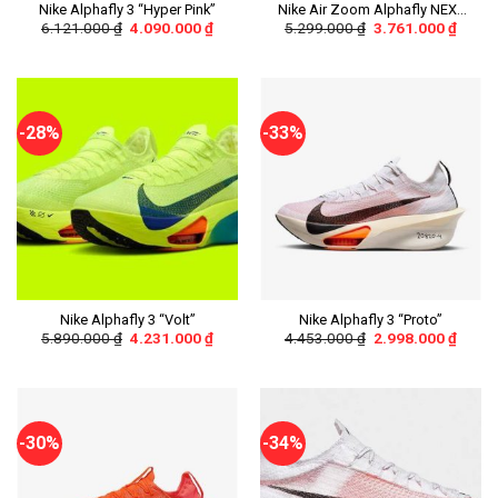
Nike Alphafly 3 “Hyper Pink”
Nike Air Zoom Alphafly NEXT
6.121.000
₫
4.090.000
₫
5.299.000
₫
3.761.000
₫
Nature
-28%
-33%
Nike Alphafly 3 “Volt”
Nike Alphafly 3 “Proto”
5.890.000
₫
4.231.000
₫
4.453.000
₫
2.998.000
₫
-30%
-34%