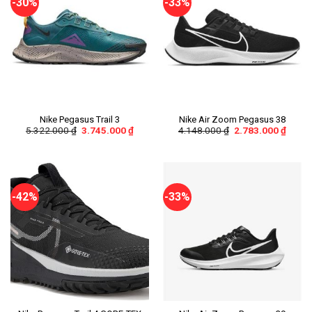
-30%
-33%
Nike Pegasus Trail 3
Nike Air Zoom Pegasus 38
5.322.000
₫
3.745.000
₫
4.148.000
₫
2.783.000
₫
-42%
-33%