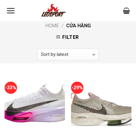
Skip
to
content
HOME
/
CỬA HÀNG
FILTER
-33%
-29%