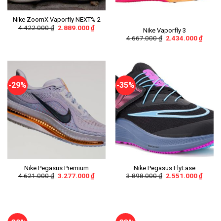
Nike ZoomX Vaporfly NEXT% 2
4.422.000
₫
2.889.000
₫
Nike Vaporfly 3
4.667.000
₫
2.434.000
₫
-29%
-35%
Nike Pegasus Premium
Nike Pegasus FlyEase
4.621.000
₫
3.277.000
₫
3.898.000
₫
2.551.000
₫