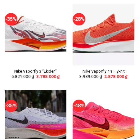
-35%
-28%
Nike Vaporfly 3 “Ekiden”
Nike Vaporfly 4% Flyknit
5.821.000
₫
3.788.000
₫
3.989.000
₫
2.878.000
₫
-35%
-48%