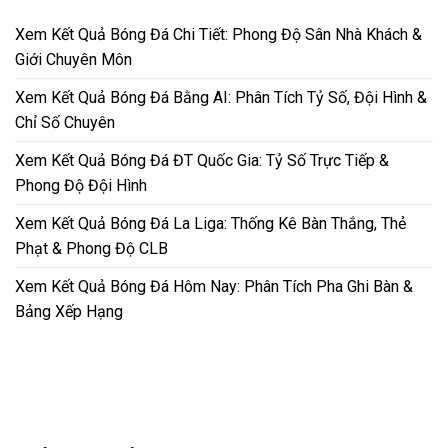
Xem Kết Quả Bóng Đá Chi Tiết: Phong Độ Sân Nhà Khách &
Giới Chuyên Môn
Xem Kết Quả Bóng Đá Bằng AI: Phân Tích Tỷ Số, Đội Hình &
Chỉ Số Chuyên
Xem Kết Quả Bóng Đá ĐT Quốc Gia: Tỷ Số Trực Tiếp &
Phong Độ Đội Hình
Xem Kết Quả Bóng Đá La Liga: Thống Kê Bàn Thắng, Thẻ
Phạt & Phong Độ CLB
Xem Kết Quả Bóng Đá Hôm Nay: Phân Tích Pha Ghi Bàn &
Bảng Xếp Hạng