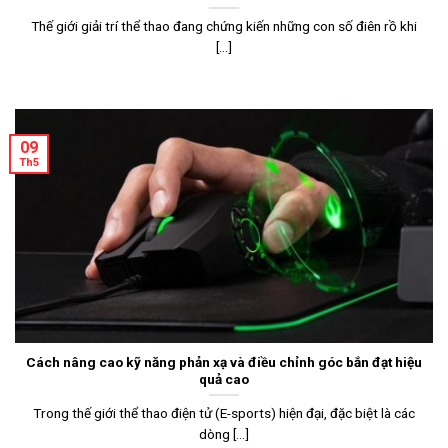
Thế giới giải trí thể thao đang chứng kiến những con số điên rồ khi
[...]
09
Th5
Cách nâng cao kỹ năng phản xạ và điều chỉnh góc bắn đạt hiệu
quả cao
Trong thế giới thể thao điện tử (E-sports) hiện đại, đặc biệt là các
dòng [...]