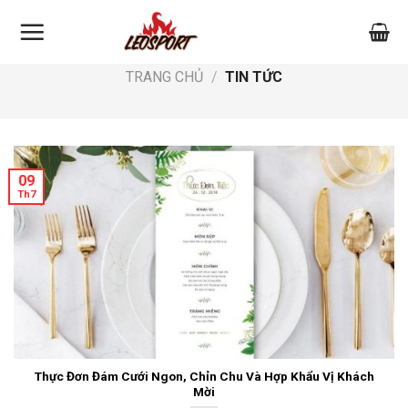
Skip
to
content
TRANG CHỦ
/
TIN TỨC
09
Th7
Thực Đơn Đám Cưới Ngon, Chỉn Chu Và Hợp Khẩu Vị Khách
Mời