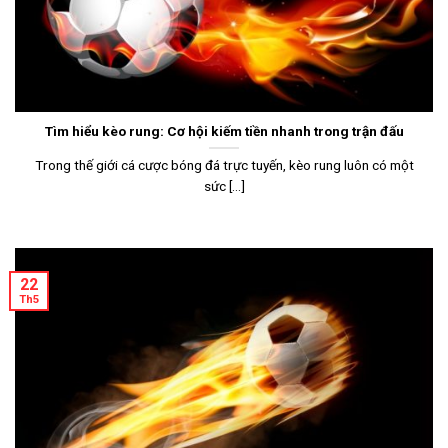
Tìm hiểu kèo rung: Cơ hội kiếm tiền nhanh trong trận đấu
Trong thế giới cá cược bóng đá trực tuyến, kèo rung luôn có một
sức [...]
22
Th5