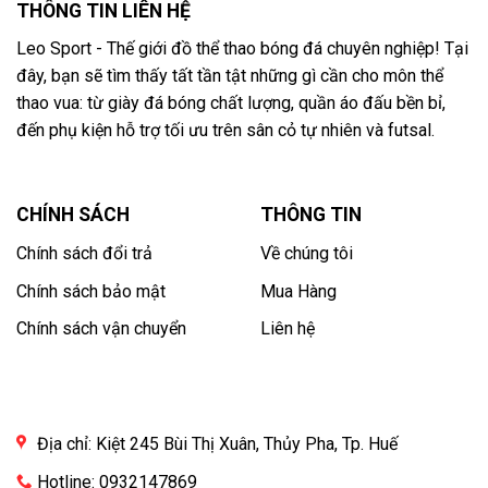
THÔNG TIN LIÊN HỆ
Leo Sport - Thế giới đồ thể thao bóng đá chuyên nghiệp! Tại
đây, bạn sẽ tìm thấy tất tần tật những gì cần cho môn thể
thao vua: từ giày đá bóng chất lượng, quần áo đấu bền bỉ,
đến phụ kiện hỗ trợ tối ưu trên sân cỏ tự nhiên và futsal.
CHÍNH SÁCH
THÔNG TIN
Chính sách đổi trả
Về chúng tôi
Chính sách bảo mật
Mua Hàng
Chính sách vận chuyển
Liên hệ
Địa chỉ: Kiệt 245 Bùi Thị Xuân, Thủy Pha, Tp. Huế
Hotline: 0932147869