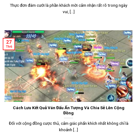
Thực đơn đám cưới là phần khách mời cảm nhận rất rõ trong ngày
vui, [...]
27
Th6
Cách Lưu Kết Quả Ván Đấu Ấn Tượng Và Chia Sẻ Lên Cộng
Đồng
Đối với cộng đồng cược thủ, cảm giác phấn khích nhất không chỉ là
khoảnh [...]