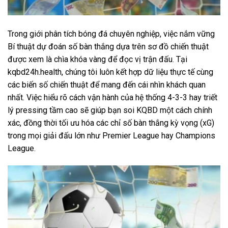
Trong giới phân tích bóng đá chuyên nghiệp, việc nắm vững
Bí thuật dự đoán số bàn thắng dựa trên sơ đồ chiến thuật
được xem là chìa khóa vàng để đọc vị trận đấu. Tại
kqbd24h.health
, chúng tôi luôn kết hợp dữ liệu thực tế cùng
các biến số chiến thuật để mang đến cái nhìn khách quan
nhất. Việc hiểu rõ cách vận hành của hệ thống 4-3-3 hay triết
lý pressing tầm cao sẽ giúp bạn soi
KQBD
một cách chính
xác, đồng thời tối ưu hóa các chỉ số bàn thắng kỳ vọng (xG)
trong mọi giải đấu lớn như Premier League hay Champions
League.