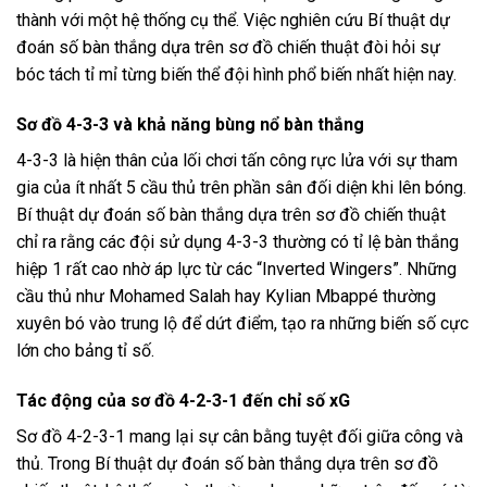
thành với một hệ thống cụ thể. Việc nghiên cứu Bí thuật dự
đoán số bàn thắng dựa trên sơ đồ chiến thuật đòi hỏi sự
bóc tách tỉ mỉ từng biến thể đội hình phổ biến nhất hiện nay.
Sơ đồ 4-3-3 và khả năng bùng nổ bàn thắng
4-3-3 là hiện thân của lối chơi tấn công rực lửa với sự tham
gia của ít nhất 5 cầu thủ trên phần sân đối diện khi lên bóng.
Bí thuật dự đoán số bàn thắng dựa trên sơ đồ chiến thuật
chỉ ra rằng các đội sử dụng 4-3-3 thường có tỉ lệ bàn thắng
hiệp 1 rất cao nhờ áp lực từ các “Inverted Wingers”. Những
cầu thủ như Mohamed Salah hay Kylian Mbappé thường
xuyên bó vào trung lộ để dứt điểm, tạo ra những biến số cực
lớn cho bảng tỉ số.
Tác động của sơ đồ 4-2-3-1 đến chỉ số xG
Sơ đồ 4-2-3-1 mang lại sự cân bằng tuyệt đối giữa công và
thủ. Trong Bí thuật dự đoán số bàn thắng dựa trên sơ đồ