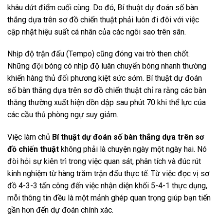
khâu dứt điểm cuối cùng. Do đó, Bí thuật dự đoán số bàn
thắng dựa trên sơ đồ chiến thuật phải luôn đi đôi với việc
cập nhật hiệu suất cá nhân của các ngôi sao trên sân.
Nhịp độ trận đấu (Tempo) cũng đóng vai trò then chốt.
Những đội bóng có nhịp độ luân chuyển bóng nhanh thường
khiến hàng thủ đối phương kiệt sức sớm. Bí thuật dự đoán
số bàn thắng dựa trên sơ đồ chiến thuật chỉ ra rằng các bàn
thắng thường xuất hiện dồn dập sau phút 70 khi thể lực của
các cầu thủ phòng ngự suy giảm.
Việc làm chủ
Bí thuật dự đoán số bàn thắng dựa trên sơ
đồ chiến thuật
không phải là chuyện ngày một ngày hai. Nó
đòi hỏi sự kiên trì trong việc quan sát, phân tích và đúc rút
kinh nghiệm từ hàng trăm trận đấu thực tế. Từ việc đọc vị sơ
đồ 4-3-3 tấn công đến việc nhận diện khối 5-4-1 thực dụng,
mỗi thông tin đều là một mảnh ghép quan trọng giúp bạn tiến
gần hơn đến dự đoán chính xác.