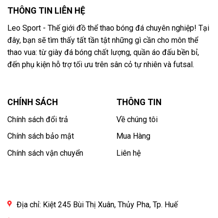
THÔNG TIN LIÊN HỆ
Leo Sport - Thế giới đồ thể thao bóng đá chuyên nghiệp! Tại
đây, bạn sẽ tìm thấy tất tần tật những gì cần cho môn thể
thao vua: từ giày đá bóng chất lượng, quần áo đấu bền bỉ,
đến phụ kiện hỗ trợ tối ưu trên sân cỏ tự nhiên và futsal.
CHÍNH SÁCH
THÔNG TIN
Chính sách đổi trả
Về chúng tôi
Chính sách bảo mật
Mua Hàng
Chính sách vận chuyển
Liên hệ
Địa chỉ: Kiệt 245 Bùi Thị Xuân, Thủy Pha, Tp. Huế