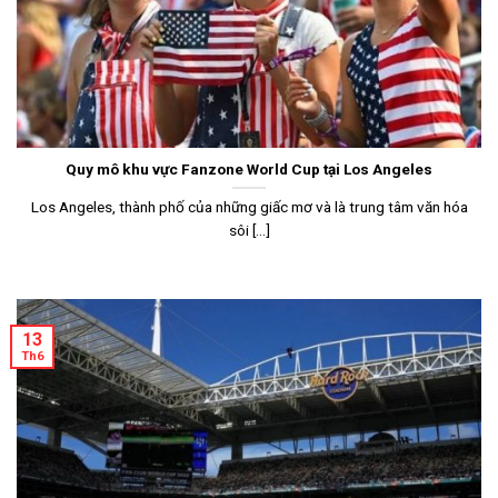
Quy mô khu vực Fanzone World Cup tại Los Angeles
Los Angeles, thành phố của những giấc mơ và là trung tâm văn hóa
sôi [...]
13
Th6