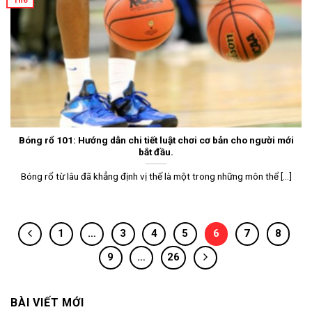
Th6
Bóng rổ 101: Hướng dẫn chi tiết luật chơi cơ bản cho người mới
bắt đầu.
Bóng rổ từ lâu đã khẳng định vị thế là một trong những môn thể [...]
1
…
3
4
5
6
7
8
9
…
26
BÀI VIẾT MỚI