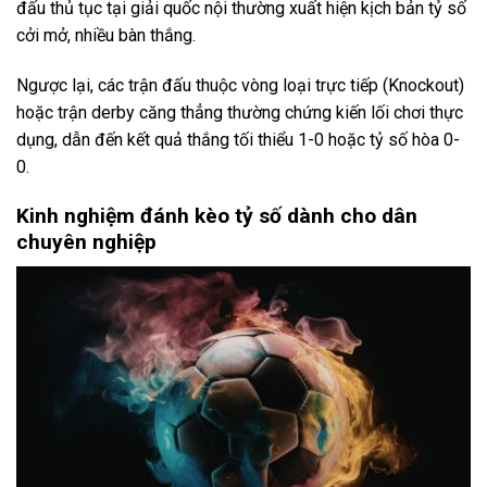
đấu thủ tục tại giải quốc nội thường xuất hiện kịch bản tỷ số
cởi mở, nhiều bàn thắng.
Ngược lại, các trận đấu thuộc vòng loại trực tiếp (Knockout)
hoặc trận derby căng thẳng thường chứng kiến lối chơi thực
dụng, dẫn đến kết quả thắng tối thiểu 1-0 hoặc tỷ số hòa 0-
0.
Kinh nghiệm đánh kèo tỷ số dành cho dân
chuyên nghiệp