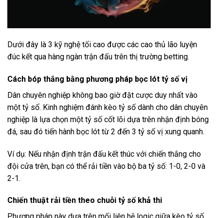
Dưới đây là 3 kỹ nghệ tối cao được các cao thủ lão luyện
đúc kết qua hàng ngàn trận đấu trên thị trường betting.
Cách bóp thắng bằng phương pháp bọc lót tỷ số vị
Dân chuyên nghiệp không bao giờ đặt cược duy nhất vào
một tỷ số. Kinh nghiệm đánh kèo tỷ số dành cho dân chuyên
nghiệp là lựa chọn một tỷ số cốt lõi dựa trên nhận định bóng
đá, sau đó tiến hành bọc lót từ 2 đến 3 tỷ số vị xung quanh.
Ví dụ: Nếu nhận định trận đấu kết thúc với chiến thắng cho
đội cửa trên, bạn có thể rải tiền vào bộ ba tỷ số: 1-0, 2-0 và
2-1.
Chiến thuật rải tiền theo chuỗi tỷ số khả thi
Phương pháp này dựa trên mối liên hệ logic giữa kèo tỷ số