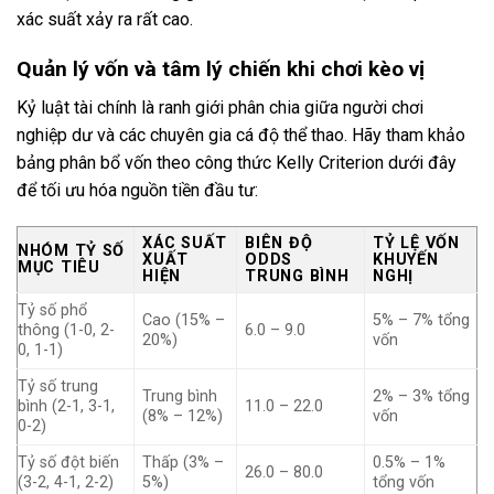
xác suất xảy ra rất cao.
Quản lý vốn và tâm lý chiến khi chơi kèo vị
Kỷ luật tài chính là ranh giới phân chia giữa người chơi
nghiệp dư và các chuyên gia cá độ thể thao. Hãy tham khảo
bảng phân bổ vốn theo công thức Kelly Criterion dưới đây
để tối ưu hóa nguồn tiền đầu tư:
XÁC SUẤT
BIÊN ĐỘ
TỶ LỆ VỐN
NHÓM TỶ SỐ
XUẤT
ODDS
KHUYẾN
MỤC TIÊU
HIỆN
TRUNG BÌNH
NGHỊ
Tỷ số phổ
Cao (15% –
5% – 7% tổng
thông (1-0, 2-
6.0 – 9.0
20%)
vốn
0, 1-1)
Tỷ số trung
Trung bình
2% – 3% tổng
bình (2-1, 3-1,
11.0 – 22.0
(8% – 12%)
vốn
0-2)
Tỷ số đột biến
Thấp (3% –
0.5% – 1%
26.0 – 80.0
(3-2, 4-1, 2-2)
5%)
tổng vốn