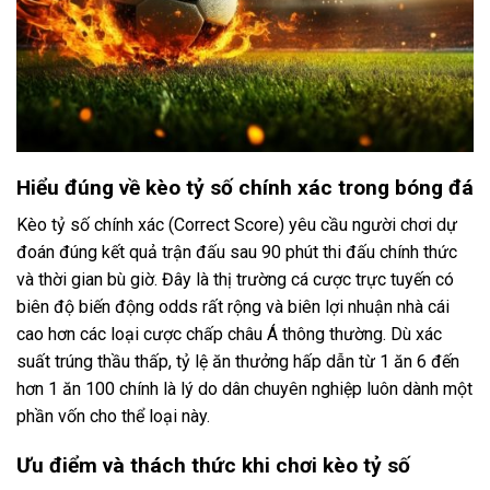
Hiểu đúng về kèo tỷ số chính xác trong bóng đá
Kèo tỷ số chính xác (Correct Score) yêu cầu người chơi dự
đoán đúng kết quả trận đấu sau 90 phút thi đấu chính thức
và thời gian bù giờ. Đây là thị trường cá cược trực tuyến có
biên độ biến động odds rất rộng và biên lợi nhuận nhà cái
cao hơn các loại cược chấp châu Á thông thường. Dù xác
suất trúng thầu thấp, tỷ lệ ăn thưởng hấp dẫn từ 1 ăn 6 đến
hơn 1 ăn 100 chính là lý do dân chuyên nghiệp luôn dành một
phần vốn cho thể loại này.
Ưu điểm và thách thức khi chơi kèo tỷ số