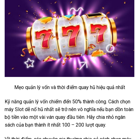
Mẹo quản lý vốn và thời điểm quay hũ hiệu quả nhất
Kỹ năng quản lý vốn chiếm đến 50% thành công. Cách chọn
máy Slot dễ nổ hũ nhất sẽ trở nên vô nghĩa nếu bạn dồn toàn
bộ tiền vào một vài ván quay đầu tiên. Hãy chia nhỏ ngân
sách của bạn thành ít nhất 100 – 200 lượt quay.