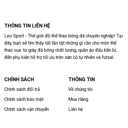
THÔNG TIN LIÊN HỆ
Leo Sport - Thế giới đồ thể thao bóng đá chuyên nghiệp! Tại
đây, bạn sẽ tìm thấy tất tần tật những gì cần cho môn thể
thao vua: từ giày đá bóng chất lượng, quần áo đấu bền bỉ,
đến phụ kiện hỗ trợ tối ưu trên sân cỏ tự nhiên và futsal.
CHÍNH SÁCH
THÔNG TIN
Chính sách đổi trả
Về chúng tôi
Chính sách bảo mật
Mua Hàng
Chính sách vận chuyển
Liên hệ