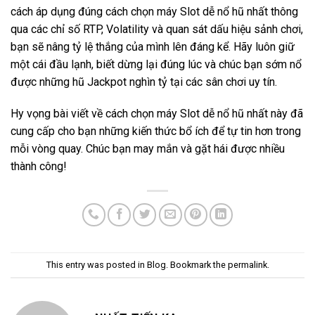
cách áp dụng đúng cách chọn máy Slot dễ nổ hũ nhất thông
qua các chỉ số RTP, Volatility và quan sát dấu hiệu sảnh chơi,
bạn sẽ nâng tỷ lệ thắng của mình lên đáng kể. Hãy luôn giữ
một cái đầu lạnh, biết dừng lại đúng lúc và chúc bạn sớm nổ
được những hũ Jackpot nghìn tỷ tại các sân chơi uy tín.
Hy vọng bài viết về cách chọn máy Slot dễ nổ hũ nhất này đã
cung cấp cho bạn những kiến thức bổ ích để tự tin hơn trong
mỗi vòng quay. Chúc bạn may mắn và gặt hái được nhiều
thành công!
This entry was posted in
Blog
. Bookmark the
permalink
.