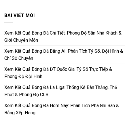
BÀI VIẾT MỚI
Xem Kết Quả Bóng Đá Chi Tiết: Phong Độ Sân Nhà Khách &
Giới Chuyên Môn
Xem Kết Quả Bóng Đá Bằng AI: Phân Tích Tỷ Số, Đội Hình &
Chỉ Số Chuyên
Xem Kết Quả Bóng Đá ĐT Quốc Gia: Tỷ Số Trực Tiếp &
Phong Độ Đội Hình
Xem Kết Quả Bóng Đá La Liga: Thống Kê Bàn Thắng, Thẻ
Phạt & Phong Độ CLB
Xem Kết Quả Bóng Đá Hôm Nay: Phân Tích Pha Ghi Bàn &
Bảng Xếp Hạng