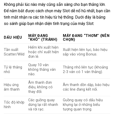
Không phải lúc nào máy cũng sẵn sàng cho bạn thắng lớn.
Để nắm bắt được cách chọn máy Slot dễ nổ hũ nhất, bạn cần
tinh mắt nhận ra các tín hiệu từ hệ thống. Dưới đây là bảng
so sánh giúp bạn nhận diện tình trạng của máy Slot:
MÁY ĐANG
MÁY ĐANG “THƠM” (NÊN
DẤU HIỆU
“KHÔ” (TRÁNH)
CHỌN)
Hiếm khi xuất hiện
Tần suất
Xuất hiện liên tục, báo hiệu
hoặc chỉ xuất hiện
Scatter/Wild
sắp vào vòng Bonus.
đơn lẻ.
Quay 10 ván
Tỷ lệ thắng
Thắng nhỏ liên tục (khoảng
không thắng ván
nhỏ
2-3 ván có 1 ván thắng).
nào.
Âm thanh đơn
Hiệu ứng
Âm thanh dồn dập, báo hiệu
điệu, không có
âm thanh
các line đang kết nối.
thay đổi.
Các guồng quay
Guồng quay có dấu hiệu
Tốc độ khớp
dừng lại rất nhanh
khựng lại ở những biểu
hình
và rời rạc.
tượng quan trọng.