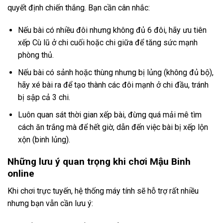
quyết định chiến thắng. Bạn cần cân nhắc:
Nếu bài có nhiều đôi nhưng không đủ 6 đôi, hãy ưu tiên
xếp Cù lũ ở chi cuối hoặc chi giữa để tăng sức mạnh
phòng thủ.
Nếu bài có sảnh hoặc thùng nhưng bị lủng (không đủ bộ),
hãy xé bài ra để tạo thành các đôi mạnh ở chi đầu, tránh
bị sập cả 3 chi.
Luôn quan sát thời gian xếp bài, đừng quá mải mê tìm
cách ăn trắng mà để hết giờ, dẫn đến việc bài bị xếp lộn
xộn (binh lủng).
Những lưu ý quan trọng khi chơi Mậu Binh
online
Khi chơi trực tuyến, hệ thống máy tính sẽ hỗ trợ rất nhiều
nhưng bạn vẫn cần lưu ý: