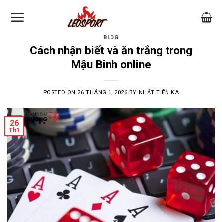
Skip
to
content
BLOG
Cách nhận biết và ăn trắng trong
Mậu Binh online
POSTED ON
26 THÁNG 1, 2026
BY
NHẤT TIẾN KA
26
Th1