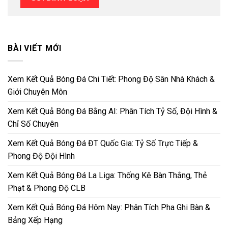
BÀI VIẾT MỚI
Xem Kết Quả Bóng Đá Chi Tiết: Phong Độ Sân Nhà Khách &
Giới Chuyên Môn
Xem Kết Quả Bóng Đá Bằng AI: Phân Tích Tỷ Số, Đội Hình &
Chỉ Số Chuyên
Xem Kết Quả Bóng Đá ĐT Quốc Gia: Tỷ Số Trực Tiếp &
Phong Độ Đội Hình
Xem Kết Quả Bóng Đá La Liga: Thống Kê Bàn Thắng, Thẻ
Phạt & Phong Độ CLB
Xem Kết Quả Bóng Đá Hôm Nay: Phân Tích Pha Ghi Bàn &
Bảng Xếp Hạng