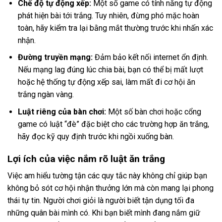
Chế độ tự động xếp:
Một số game có tính năng tự động
phát hiện bài tới trắng. Tuy nhiên, đừng phó mặc hoàn
toàn, hãy kiểm tra lại bằng mắt thường trước khi nhấn xác
nhận.
Đường truyền mạng:
Đảm bảo kết nối internet ổn định.
Nếu mạng lag đúng lúc chia bài, bạn có thể bị mất lượt
hoặc hệ thống tự động xếp sai, làm mất đi cơ hội ăn
trắng ngàn vàng.
Luật riêng của bàn chơi:
Một số bàn chơi hoặc cổng
game có luật “đè” đặc biệt cho các trường hợp ăn trắng,
hãy đọc kỹ quy định trước khi ngồi xuống bàn.
Lợi ích của việc nắm rõ luật ăn trắng
Việc am hiểu tường tận các quy tắc này không chỉ giúp bạn
không bỏ sót cơ hội nhận thưởng lớn mà còn mang lại phong
thái tự tin. Người chơi giỏi là người biết tận dụng tối đa
những quân bài mình có. Khi bạn biết mình đang nắm giữ