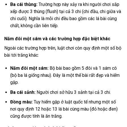
Ba cái thùng:
Trường hợp này xảy ra khi người chơi sắp
xếp được 3 thùng (flush) tại cả 3 chi (chi đầu, chi giữa và
chi cuối). Nghĩa là mỗi chi đều bao gồm các lá bài cùng
chất, không cần liên tiếp.
Năm đôi một sám và các trường hợp đặc biệt khác
Ngoài các trường hợp trên, luật chơi còn quy định một số bộ
bài tới trắng khác:
Năm đôi một sám:
Bộ bài bao gồm 5 đôi và 1 sám cô
(bộ ba lá giống nhau). Đây là một thế bài rất đẹp và hiếm
gặp.
Ba cái sảnh:
Người chơi sở hữu 3 sảnh tại cả 3 chi.
Đồng màu:
Tuy hiếm gặp ở luật quốc tế nhưng một số
nơi quy định 12 hoặc 13 lá bài cùng màu (đỏ hoặc đen)
cũng được tính là ăn trắng.