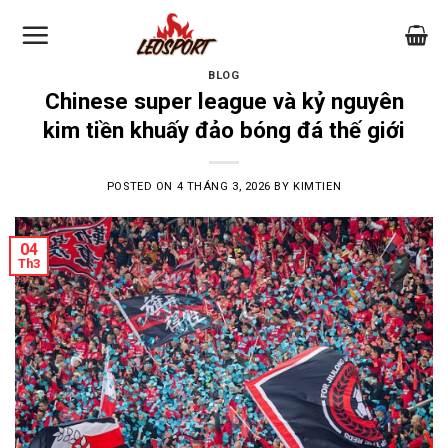
Skip
to
content
BLOG
Chinese super league và kỷ nguyên
kim tiền khuấy đảo bóng đá thế giới
POSTED ON
4 THÁNG 3, 2026
BY
KIMTIEN
04
Th3