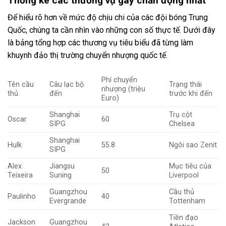
Thống kê các thương vụ gây chấn động nhất
Để hiểu rõ hơn về mức độ chịu chi của các đội bóng Trung
Quốc, chúng ta cần nhìn vào những con số thực tế. Dưới đây
là bảng tổng hợp các thương vụ tiêu biểu đã từng làm
khuynh đảo thị trường chuyển nhượng quốc tế.
Phí chuyển
Tên cầu
Câu lạc bộ
Trạng thái
nhượng (triệu
thủ
đến
trước khi đến
Euro)
Shanghai
Trụ cột
Oscar
60
SIPG
Chelsea
Shanghai
Hulk
55.8
Ngôi sao Zenit
SIPG
Alex
Jiangsu
Mục tiêu của
50
Teixeira
Suning
Liverpool
Guangzhou
Cầu thủ
Paulinho
40
Evergrande
Tottenham
Tiền đạo
Jackson
Guangzhou