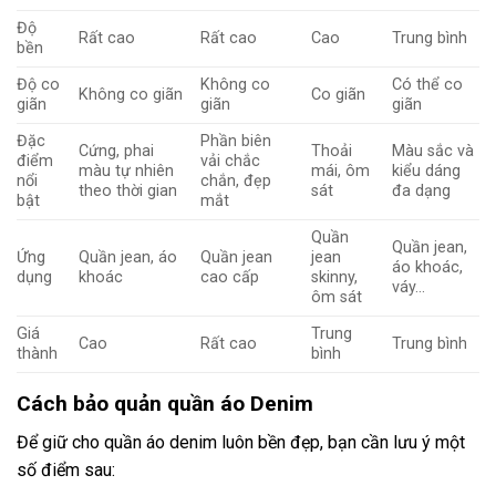
Độ
Rất cao
Rất cao
Cao
Trung bình
bền
Độ co
Không co
Có thể co
Không co giãn
Co giãn
giãn
giãn
giãn
Đặc
Phần biên
Cứng, phai
Thoải
Màu sắc và
điểm
vải chắc
màu tự nhiên
mái, ôm
kiểu dáng
nổi
chắn, đẹp
theo thời gian
sát
đa dạng
bật
mắt
Quần
Quần jean,
Ứng
Quần jean, áo
Quần jean
jean
áo khoác,
dụng
khoác
cao cấp
skinny,
váy…
ôm sát
Giá
Trung
Cao
Rất cao
Trung bình
thành
bình
Cách bảo quản quần áo Denim
Để giữ cho quần áo denim luôn bền đẹp, bạn cần lưu ý một
số điểm sau: