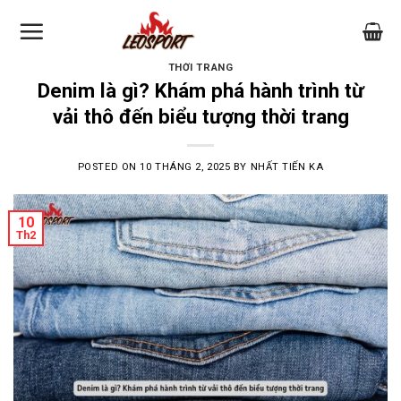
Skip
to
content
THỜI TRANG
Denim là gì? Khám phá hành trình từ
vải thô đến biểu tượng thời trang
POSTED ON
10 THÁNG 2, 2025
BY
NHẤT TIẾN KA
10
Th2