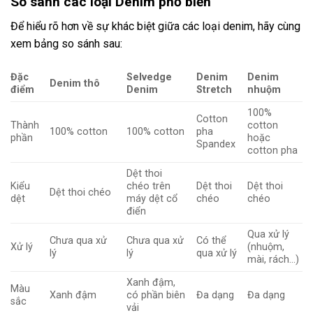
So sánh các loại Denim phổ biến
Để hiểu rõ hơn về sự khác biệt giữa các loại denim, hãy cùng
xem bảng so sánh sau:
Đặc
Selvedge
Denim
Denim
Denim thô
điểm
Denim
Stretch
nhuộm
100%
Cotton
Thành
cotton
100% cotton
100% cotton
pha
phần
hoặc
Spandex
cotton pha
Dệt thoi
Kiểu
chéo trên
Dệt thoi
Dệt thoi
Dệt thoi chéo
dệt
máy dệt cổ
chéo
chéo
điển
Qua xử lý
Chưa qua xử
Chưa qua xử
Có thể
Xử lý
(nhuộm,
lý
lý
qua xử lý
mài, rách…)
Xanh đậm,
Màu
Xanh đậm
có phần biên
Đa dạng
Đa dạng
sắc
vải