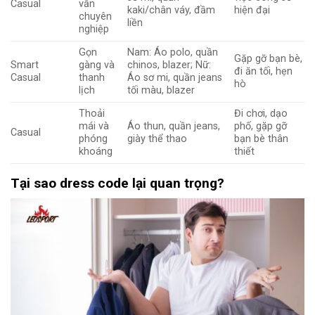
Casual
vẫn
kaki/chân váy, đầm
hiện đại
chuyên
liền
nghiệp
Gọn
Nam: Áo polo, quần
Gặp gỡ bạn bè,
Smart
gàng và
chinos, blazer; Nữ:
đi ăn tối, hẹn
Casual
thanh
Áo sơ mi, quần jeans
hò
lịch
tối màu, blazer
Thoải
Đi chơi, dạo
mái và
Áo thun, quần jeans,
phố, gặp gỡ
Casual
phóng
giày thể thao
bạn bè thân
khoáng
thiết
Tại sao dress code lại quan trọng?