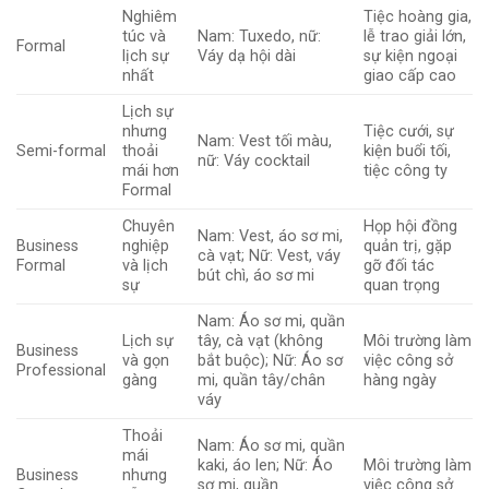
Nghiêm
Tiệc hoàng gia,
túc và
Nam: Tuxedo, nữ:
lễ trao giải lớn,
Formal
lịch sự
Váy dạ hội dài
sự kiện ngoại
nhất
giao cấp cao
Lịch sự
nhưng
Tiệc cưới, sự
Nam: Vest tối màu,
Semi-formal
thoải
kiện buổi tối,
nữ: Váy cocktail
mái hơn
tiệc công ty
Formal
Chuyên
Họp hội đồng
Nam: Vest, áo sơ mi,
Business
nghiệp
quản trị, gặp
cà vạt; Nữ: Vest, váy
Formal
và lịch
gỡ đối tác
bút chì, áo sơ mi
sự
quan trọng
Nam: Áo sơ mi, quần
Lịch sự
tây, cà vạt (không
Môi trường làm
Business
và gọn
bắt buộc); Nữ: Áo sơ
việc công sở
Professional
gàng
mi, quần tây/chân
hàng ngày
váy
Thoải
Nam: Áo sơ mi, quần
mái
kaki, áo len; Nữ: Áo
Môi trường làm
Business
nhưng
sơ mi, quần
việc công sở