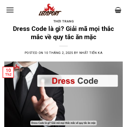
Skip
to
content
THỜI TRANG
Dress Code là gì? Giải mã mọi thắc
mắc về quy tắc ăn mặc
POSTED ON
10 THÁNG 2, 2025
BY
NHẤT TIẾN KA
10
Th2