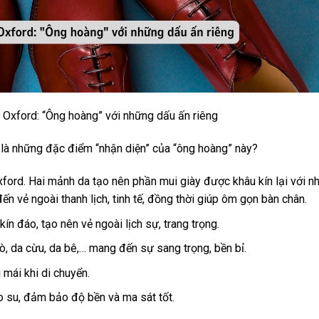
Oxford: “Ông hoàng” với những dấu ấn riêng
 là những đặc điểm “nhận diện” của “ông hoàng” này?
ford. Hai mảnh da tạo nên phần mui giày được khâu kín lại với nh
ến vẻ ngoài thanh lịch, tinh tế, đồng thời giúp ôm gọn bàn chân.
n đáo, tạo nên vẻ ngoài lịch sự, trang trọng.
 da cừu, da bê,… mang đến sự sang trọng, bền bỉ.
 mái khi di chuyển.
 su, đảm bảo độ bền và ma sát tốt.