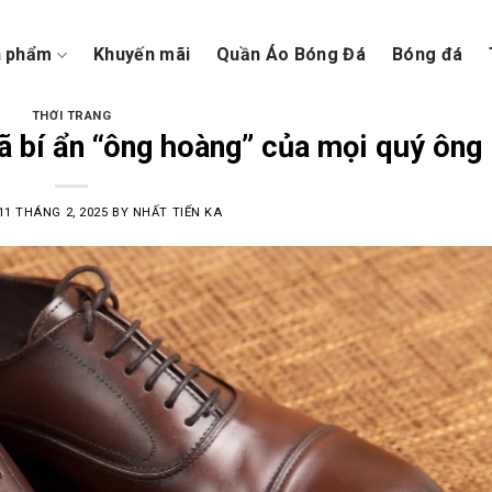
n phẩm
Khuyến mãi
Quần Áo Bóng Đá
Bóng đá
THỜI TRANG
mã bí ẩn “ông hoàng” của mọi quý ông
11 THÁNG 2, 2025
BY
NHẤT TIẾN KA