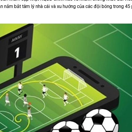
ạn nắm bắt tâm lý nhà cái và xu hướng của các đội bóng trong 45