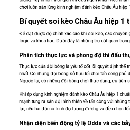
chơi luôn săn lùng kinh nghiệm đánh kèo Châu Âu hiệp 1
Bí quyết soi kèo Châu Âu hiệp 1 
Để đạt được độ chính xác cao khi soi kèo, các chuyên 
logic và khoa học. Dưới đây là những trụ cột quan trọng 
Phân tích thực lực và phong độ thi đấu th
Thực lực của đội bóng là yếu tố cốt lõi quyết định thế t
nhất. Có những đội bóng sở hữu lối chơi tấn công phủ
Ngược lại, có những đội bóng chơi thực dụng, ưu tiên s
Khi áp dụng kinh nghiệm đánh kèo Châu Âu hiệp 1 chuẩn
mạnh tung ra sân đội hình thiên về tấn công với những t
lại, nếu hai đội có trình độ tương đương và đều chọn lối
Nhận diện biến động tỷ lệ Odds và các bẫy