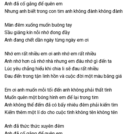
Anh đã cố gắng để quên em
Nhưng anh biết trong con tim anh không đành không đành
Màn đêm xuống muốn buông tay
Sầu giăng kín nỗi nhớ đong đầy
Anh đang chết dần ngày từng ngày em ơi
Nhớ em rất nhiều em ơi anh nhớ em rất nhiều
Anh nhớ hơn cả nhớ nhà nhưng em đâu nhớ gì đến ta
Lúc yêu chẳng hiểu khi chia li sẽ đau rất nhiều
Đau đến trong tận linh hồn và cuộc đời một màu băng giá
Em ơi anh muốn mỗi tối đến anh không phải thất tình
Muốn quên một bóng hình em để lại trong tim
Anh không thể đếm đã có bấy nhiêu đêm phải kiếm tìm
Kiếm thêm một lí do cho cuộc tình không tên không tên
Anh đã thức thức xuyên đêm
Anh đã cố gắng để quên em