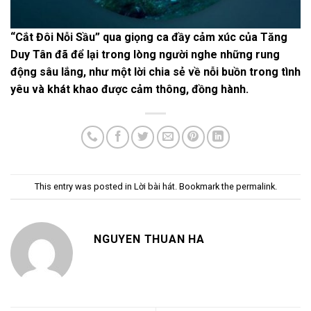
“
Cắt Đôi Nỗi Sầu
” qua giọng ca đầy cảm xúc của Tăng
Duy Tân đã để lại trong lòng người nghe những rung
động sâu lắng, như một lời chia sẻ về nỗi buồn trong tình
yêu và khát khao được cảm thông, đồng hành.
This entry was posted in
Lời bài hát
. Bookmark the
permalink
.
NGUYEN THUAN HA