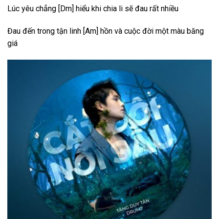
Lúc yêu chẳng [Dm] hiểu khi chia li sẽ đau rất nhiều
Đau đến trong tận linh [Am] hồn và cuộc đời một màu băng
giá