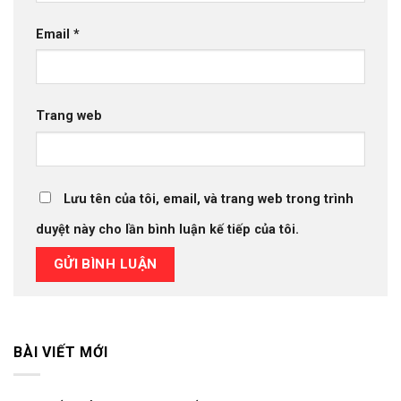
Email
*
Trang web
Lưu tên của tôi, email, và trang web trong trình
duyệt này cho lần bình luận kế tiếp của tôi.
BÀI VIẾT MỚI