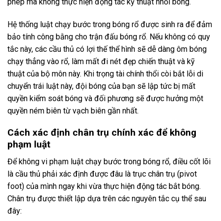
phép mà không thực hiện động tác kỹ thuật nhồi bóng.
Hệ thống luật chạy bước trong bóng rổ được sinh ra để đảm
bảo tính công bằng cho trận đấu bóng rổ. Nếu không có quy
tắc này, các cầu thủ có lợi thế thể hình sẽ dễ dàng ôm bóng
chạy thẳng vào rổ, làm mất đi nét đẹp chiến thuật và kỹ
thuật của bộ môn này. Khi trọng tài chính thổi còi bắt lỗi di
chuyển trái luật này, đội bóng của bạn sẽ lập tức bị mất
quyền kiểm soát bóng và đối phương sẽ được hưởng một
quyền ném biên từ vạch biên gần nhất.
Cách xác định chân trụ chính xác để không
phạm luật
Để không vi phạm luật chạy bước trong bóng rổ, điều cốt lõi
là cầu thủ phải xác định được đâu là trục chân trụ (pivot
foot) của mình ngay khi vừa thực hiện động tác bắt bóng.
Chân trụ được thiết lập dựa trên các nguyên tắc cụ thể sau
đây: