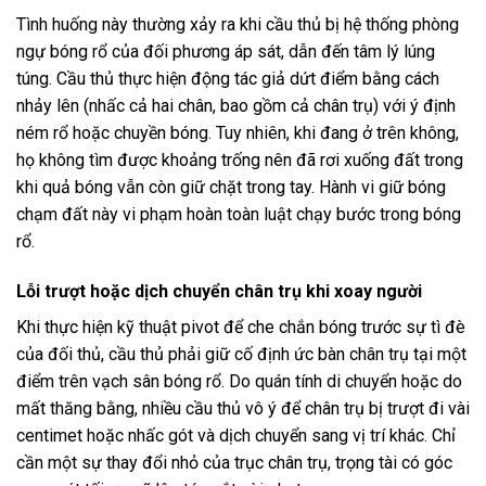
Tình huống này thường xảy ra khi cầu thủ bị hệ thống phòng
ngự bóng rổ của đối phương áp sát, dẫn đến tâm lý lúng
túng. Cầu thủ thực hiện động tác giả dứt điểm bằng cách
nhảy lên (nhấc cả hai chân, bao gồm cả chân trụ) với ý định
ném rổ hoặc chuyền bóng. Tuy nhiên, khi đang ở trên không,
họ không tìm được khoảng trống nên đã rơi xuống đất trong
khi quả bóng vẫn còn giữ chặt trong tay. Hành vi giữ bóng
chạm đất này vi phạm hoàn toàn luật chạy bước trong bóng
rổ.
Lỗi trượt hoặc dịch chuyển chân trụ khi xoay người
Khi thực hiện kỹ thuật pivot để che chắn bóng trước sự tì đè
của đối thủ, cầu thủ phải giữ cố định ức bàn chân trụ tại một
điểm trên vạch sân bóng rổ. Do quán tính di chuyển hoặc do
mất thăng bằng, nhiều cầu thủ vô ý để chân trụ bị trượt đi vài
centimet hoặc nhấc gót và dịch chuyển sang vị trí khác. Chỉ
cần một sự thay đổi nhỏ của trục chân trụ, trọng tài có góc