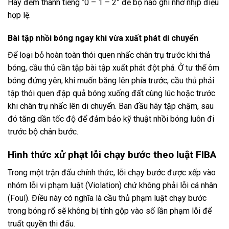
Hãy đếm thành tiếng “0 – 1 – 2” để bộ não ghi nhớ nhịp điệu
hợp lệ.
Bài tập nhồi bóng ngay khi vừa xuất phát di chuyển
Để loại bỏ hoàn toàn thói quen nhấc chân trụ trước khi thả
bóng, cầu thủ cần tập bài tập xuất phát đột phá. Ở tư thế ôm
bóng đứng yên, khi muốn băng lên phía trước, cầu thủ phải
tập thói quen đập quả bóng xuống đất cùng lúc hoặc trước
khi chân trụ nhấc lên di chuyển. Ban đầu hãy tập chậm, sau
đó tăng dần tốc độ để đảm bảo kỹ thuật nhồi bóng luôn đi
trước bộ chân bước.
Hình thức xử phạt lỗi chạy bước theo luật FIBA
Trong một trận đấu chính thức, lỗi chạy bước được xếp vào
nhóm lỗi vi phạm luật (Violation) chứ không phải lỗi cá nhân
(Foul). Điều này có nghĩa là cầu thủ phạm luật chạy bước
trong bóng rổ sẽ không bị tính gộp vào số lần phạm lỗi để
truất quyền thi đấu.