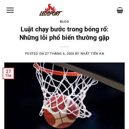
Skip
to
content
BLOG
Luật chạy bước trong bóng rổ:
Những lỗi phổ biến thường gặp
POSTED ON
27 THÁNG 6, 2026
BY
NHẤT TIẾN KA
27
Th6