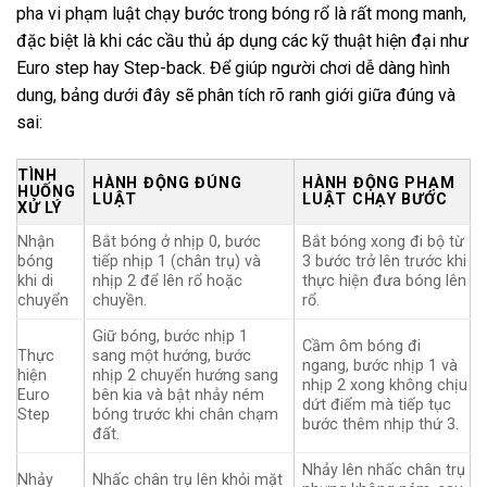
pha vi phạm luật chạy bước trong bóng rổ là rất mong manh,
đặc biệt là khi các cầu thủ áp dụng các kỹ thuật hiện đại như
Euro step hay Step-back. Để giúp người chơi dễ dàng hình
dung, bảng dưới đây sẽ phân tích rõ ranh giới giữa đúng và
sai:
TÌNH
HÀNH ĐỘNG ĐÚNG
HÀNH ĐỘNG PHẠM
HUỐNG
LUẬT
LUẬT CHẠY BƯỚC
XỬ LÝ
Nhận
Bắt bóng ở nhịp 0, bước
Bắt bóng xong đi bộ từ
bóng
tiếp nhịp 1 (chân trụ) và
3 bước trở lên trước khi
khi di
nhịp 2 để lên rổ hoặc
thực hiện đưa bóng lên
chuyển
chuyền.
rổ.
Giữ bóng, bước nhịp 1
Cầm ôm bóng đi
Thực
sang một hướng, bước
ngang, bước nhịp 1 và
hiện
nhịp 2 chuyển hướng sang
nhịp 2 xong không chịu
Euro
bên kia và bật nhảy ném
dứt điểm mà tiếp tục
Step
bóng trước khi chân chạm
bước thêm nhịp thứ 3.
đất.
Nhảy lên nhấc chân trụ
Nhảy
Nhấc chân trụ lên khỏi mặt