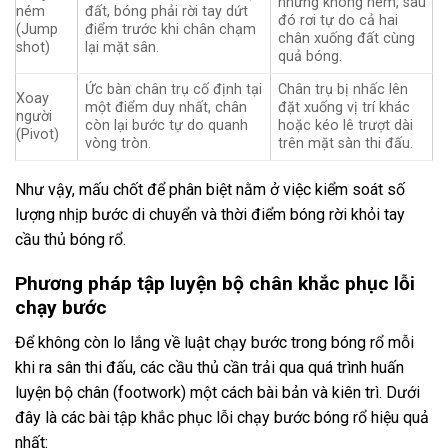
nhưng không ném, sau
ném
đất, bóng phải rời tay dứt
đó rơi tự do cả hai
(Jump
điểm trước khi chân chạm
chân xuống đất cùng
shot)
lại mặt sân.
quả bóng.
Ức bàn chân trụ cố định tại
Chân trụ bị nhấc lên
Xoay
một điểm duy nhất, chân
đặt xuống vị trí khác
người
còn lại bước tự do quanh
hoặc kéo lê trượt dài
(Pivot)
vòng tròn.
trên mặt sàn thi đấu.
Như vậy, mấu chốt để phân biệt nằm ở việc kiểm soát số
lượng nhịp bước di chuyển và thời điểm bóng rời khỏi tay
cầu thủ bóng rổ.
Phương pháp tập luyện bộ chân khắc phục lỗi
chạy bước
Để không còn lo lắng về luật chạy bước trong bóng rổ mỗi
khi ra sân thi đấu, các cầu thủ cần trải qua quá trình huấn
luyện bộ chân (footwork) một cách bài bản và kiên trì. Dưới
đây là các bài tập khắc phục lỗi chạy bước bóng rổ hiệu quả
nhất: