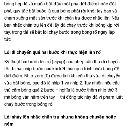
bóng hợp lệ và muốn bắt đầu một pha dứt điểm hoặc đột
phá, quy tắc bắt buộc là quả bóng phải rời khỏi tay bạn và
chạm xuống mặt sân trước khi chân trụ được nhấc lên. Nếu
bạn nhấc chân trụ lên để lấy đà chạy trước khi bóng kịp rời
tay, trọng tài sẽ bắt lỗi chạy bước trong bóng rổ ngay lập
tức.
Lỗi di chuyển quá hai bước khi thực hiện lên rổ
Kỹ thuật hai bước lên rổ (layup) cho phép cầu thủ di chuyển
tối đa hai nhịp bước sau khi kết thúc quá trình nhồi bóng để
dứt điểm. Nhịp zero (0) được tính khi cầu thủ vừa di chuyển
vừa bắt bóng, sau đó là nhịp 1 và nhịp 2. Tuy nhiên, nếu cầu
thủ cầm bóng quá 2 bước – nghĩa là bước thêm nhịp thứ 3
mà bóng vẫn nằm trên tay – thì động tác này đã vi phạm luật
chạy bước trong bóng rổ.
Lỗi nhảy lên nhấc chân trụ nhưng không chuyền hoặc
ném