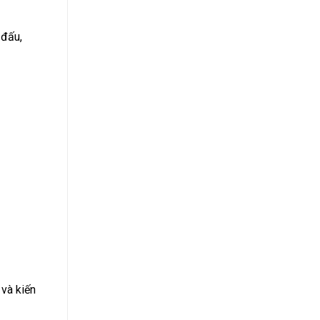
 đấu,
 và kiến