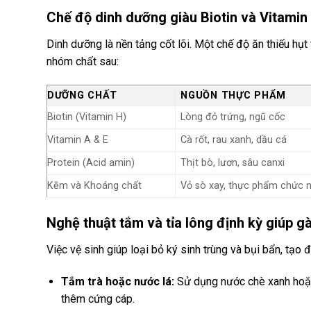
Chế độ dinh dưỡng giàu Biotin và Vitamin
Dinh dưỡng là nền tảng cốt lõi. Một chế độ ăn thiếu hụt 
nhóm chất sau:
DƯỠNG CHẤT
NGUỒN THỰC PHẨM
Biotin (Vitamin H)
Lòng đỏ trứng, ngũ cốc
Vitamin A & E
Cà rốt, rau xanh, dầu cá
Protein (Acid amin)
Thịt bò, lươn, sâu canxi
Kẽm và Khoáng chất
Vỏ sò xay, thực phẩm chức 
Nghệ thuật tắm và tỉa lông định kỳ giúp g
Việc vệ sinh giúp loại bỏ ký sinh trùng và bụi bẩn, tạo 
Tắm trà hoặc nước lá:
Sử dụng nước chè xanh hoặc 
thêm cứng cáp.