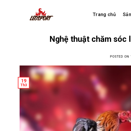
Skip
to
Trang chủ
Sả
content
Nghệ thuật chăm sóc l
POSTED ON
19
Th3