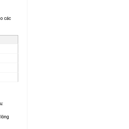
ào các
u:
 lông