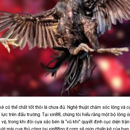
kê có thể chất tốt thôi là chưa đủ. Nghệ thuật chăm sóc lông và c
 lực trên đấu trường. Tại
xin88
, chúng tôi hiểu rằng một bộ lông 
vệ, trong khi đôi cựa sắc bén là “vũ khí” quyết định cục diện trận
huật mài cựa thủ công tại
xin88go.it.com
sẽ giúp chiến kê của bạn