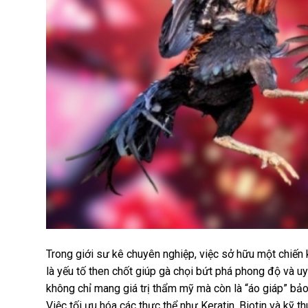
Trong giới sư kê chuyên nghiệp, việc sở hữu một chiến 
là yếu tố then chốt giúp gà chọi bứt phá phong độ và uy
không chỉ mang giá trị thẩm mỹ mà còn là “áo giáp” bảo 
Việc tối ưu hóa các thực thể như Keratin, Biotin và kỹ t