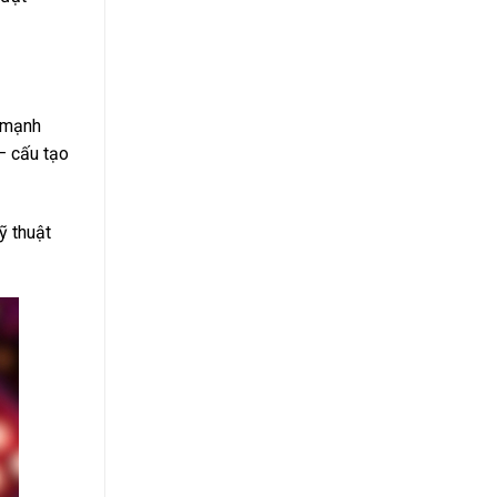
e mạnh
 – cấu tạo
ỹ thuật