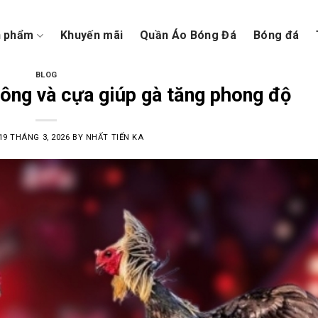
n phẩm
Khuyến mãi
Quần Áo Bóng Đá
Bóng đá
BLOG
ông và cựa giúp gà tăng phong độ
19 THÁNG 3, 2026
BY
NHẤT TIẾN KA