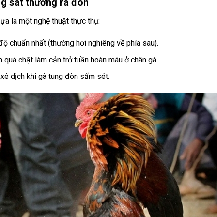
ng sát thương ra đòn
ựa là một nghệ thuật thực thụ:
độ chuẩn nhất (thường hơi nghiêng về phía sau).
n quá chặt làm cản trở tuần hoàn máu ở chân gà.
xê dịch khi gà tung đòn sấm sét.