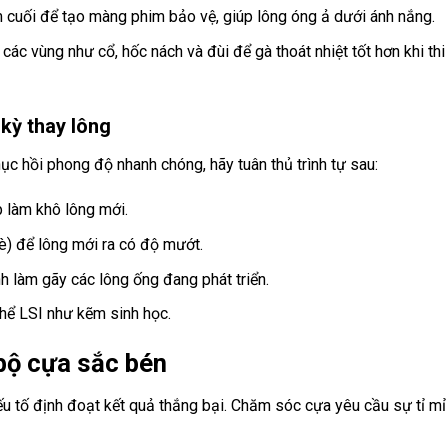
cuối để tạo màng phim bảo vệ, giúp lông óng ả dưới ánh nắng.
các vùng như cổ, hốc nách và đùi để gà thoát nhiệt tốt hơn khi thi
 kỳ thay lông
hục hồi phong độ nhanh chóng, hãy tuân thủ trình tự sau:
ếp làm khô lông mới.
è) để lông mới ra có độ mướt.
h làm gãy các lông ống đang phát triển.
hể LSI như kẽm sinh học.
 bộ cựa sắc bén
u tố định đoạt kết quả thắng bại. Chăm sóc cựa yêu cầu sự tỉ mỉ