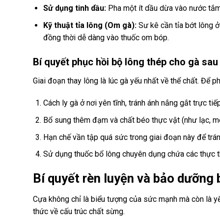
Sử dụng tinh dầu:
Pha một ít dầu dừa vào nước tắm 
Kỹ thuật tỉa lông (Om gà):
Sư kê cần tỉa bớt lông ở 
đồng thời dễ dàng vào thuốc om bóp.
Bí quyết phục hồi bộ lông thép cho gà sau
Giai đoạn thay lông là lúc gà yếu nhất về thể chất. Để p
Cách ly gà ở nơi yên tĩnh, tránh ánh nắng gắt trực ti
Bổ sung thêm đạm và chất béo thực vật (như lạc, m
Hạn chế vần tập quá sức trong giai đoạn này để trán
Sử dụng thuốc bổ lông chuyên dụng chứa các thực t
Bí quyết rèn luyện và bảo dưỡng
Cựa không chỉ là biểu tượng của sức mạnh mà còn là yế
thức về cấu trúc chất sừng.