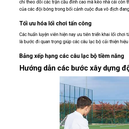
chỉ theo dõi các trận cầu đỉnh cao mà
kèo nhà cái
còn t
của các đội bóng trong bối cảnh cuộc đua vô địch đang 
Tối ưu hóa lối chơi tấn công
Các huấn luyện viên hiện nay ưu tiên triển khai lối ch
là bước đi quan trọng giúp các câu lạc bộ cải thiện hiệ
Bảng xếp hạng các câu lạc bộ tiềm năng
Hướng dẫn các bước xây dựng đội