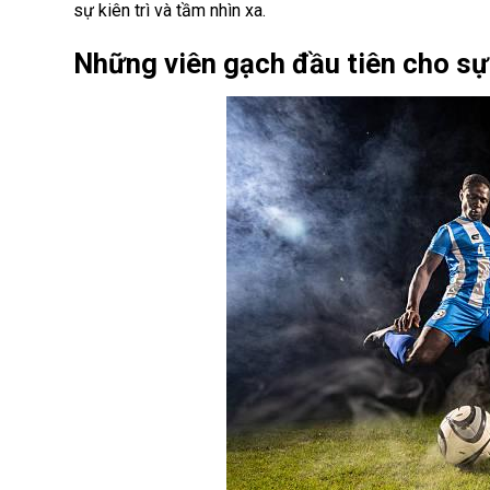
sự kiên trì và tầm nhìn xa.
Những viên gạch đầu tiên cho sự