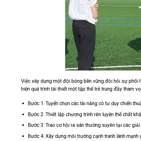
Việc xây dựng một đội bóng bền vững đòi hỏi sự phối 
hiện quá trình tái thiết một tập thể trẻ trung đầy tham vọ
Bước 1: Tuyển chọn các tài năng có tư duy chiến thuậ
Bước 2: Thiết lập chương trình rèn luyện thể chất k
Bước 3: Trao cơ hội ra sân thường xuyên tại các giải
Bước 4: Xây dựng môi trường cạnh tranh lành mạnh gi