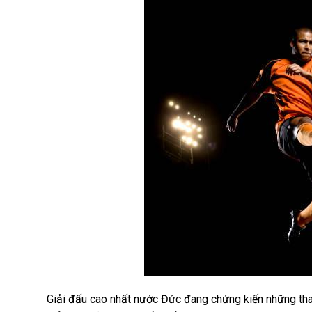
Giải đấu cao nhất nước Đức đang chứng kiến những thay