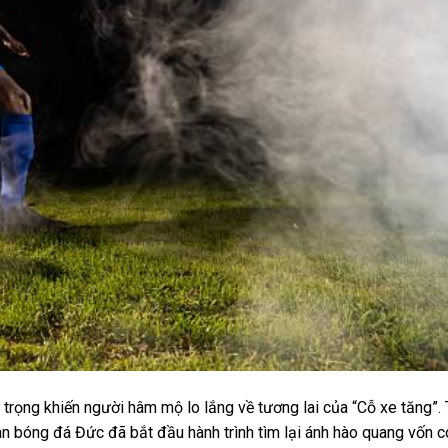
trọng khiến người hâm mộ lo lắng về tương lai của “Cỗ xe tăng”. 
oàn bóng đá Đức đã bắt đầu hành trình tìm lại ánh hào quang vốn 