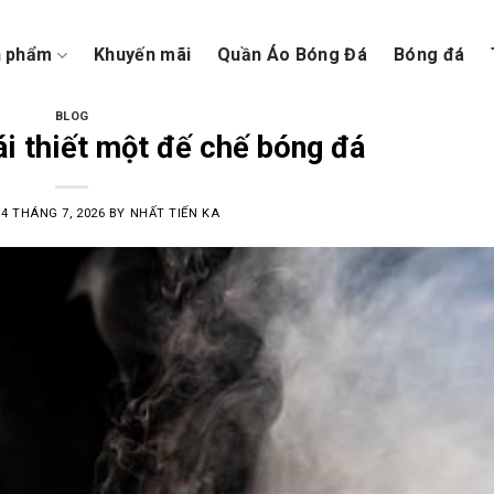
n phẩm
Khuyến mãi
Quần Áo Bóng Đá
Bóng đá
BLOG
ái thiết một đế chế bóng đá
N
4 THÁNG 7, 2026
BY
NHẤT TIẾN KA