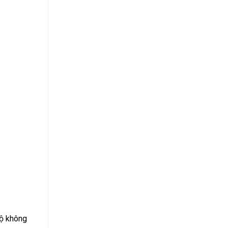
mộ không