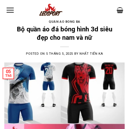
Skip
to
content
QUẦN ÁO BÓNG ĐÁ
Bộ quần áo đá bóng hình 3d siêu
đẹp cho nam và nữ
POSTED ON
5 THÁNG 5, 2025
BY
NHẤT TIẾN KA
05
Th5