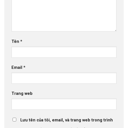
Tên
*
Email
*
Trang web
Lưu tên của tôi, email, và trang web trong trình