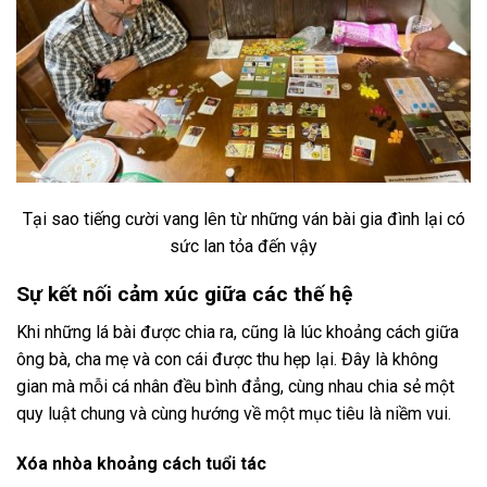
Tại sao tiếng cười vang lên từ những ván bài gia đình lại có
sức lan tỏa đến vậy
Sự kết nối cảm xúc giữa các thế hệ
Khi những lá bài được chia ra, cũng là lúc khoảng cách giữa
ông bà, cha mẹ và con cái được thu hẹp lại. Đây là không
gian mà mỗi cá nhân đều bình đẳng, cùng nhau chia sẻ một
quy luật chung và cùng hướng về một mục tiêu là niềm vui.
Xóa nhòa khoảng cách tuổi tác