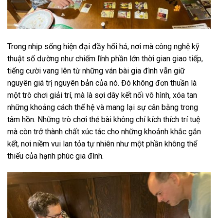
Trong nhịp sống hiện đại đầy hối hả, nơi mà công nghệ kỹ
thuật số dường như chiếm lĩnh phần lớn thời gian giao tiếp,
tiếng cười vang lên từ những ván bài gia đình vẫn giữ
nguyên giá trị nguyên bản của nó. Đó không đơn thuần là
một trò chơi giải trí, mà là sợi dây kết nối vô hình, xóa tan
những khoảng cách thế hệ và mang lại sự cân bằng trong
tâm hồn. Những trò chơi thẻ bài không chỉ kích thích trí tuệ
mà còn trở thành chất xúc tác cho những khoảnh khắc gắn
kết, nơi niềm vui lan tỏa tự nhiên như một phần không thể
thiếu của hạnh phúc gia đình.