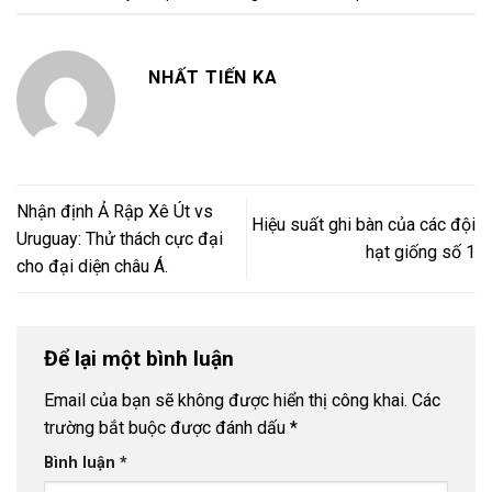
NHẤT TIẾN KA
Nhận định Ả Rập Xê Út vs
Hiệu suất ghi bàn của các đội
Uruguay: Thử thách cực đại
hạt giống số 1
cho đại diện châu Á.
Để lại một bình luận
Email của bạn sẽ không được hiển thị công khai.
Các
trường bắt buộc được đánh dấu
*
Bình luận
*