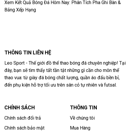
Xem Kết Quả Bóng Đá Hôm Nay: Phân Tích Pha Ghi Bàn &
Bảng Xếp Hạng
THÔNG TIN LIÊN HỆ
Leo Sport - Thế giới đồ thể thao bóng đá chuyên nghiệp! Tại
đây, bạn sẽ tìm thấy tất tần tật những gì cần cho môn thể
thao vua: từ giày đá bóng chất lượng, quần áo đấu bền bỉ,
đến phụ kiện hỗ trợ tối ưu trên sân cỏ tự nhiên và futsal.
CHÍNH SÁCH
THÔNG TIN
Chính sách đổi trả
Về chúng tôi
Chính sách bảo mật
Mua Hàng