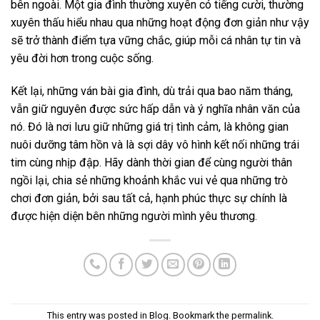
bên ngoài. Một gia đình thường xuyên có tiếng cười, thường
xuyên thấu hiểu nhau qua những hoạt động đơn giản như vậy
sẽ trở thành điểm tựa vững chắc, giúp mỗi cá nhân tự tin và
yêu đời hơn trong cuộc sống.
Kết lại, những ván bài gia đình, dù trải qua bao năm tháng,
vẫn giữ nguyên được sức hấp dẫn và ý nghĩa nhân văn của
nó. Đó là nơi lưu giữ những giá trị tình cảm, là không gian
nuôi dưỡng tâm hồn và là sợi dây vô hình kết nối những trái
tim cùng nhịp đập. Hãy dành thời gian để cùng người thân
ngồi lại, chia sẻ những khoảnh khắc vui vẻ qua những trò
chơi đơn giản, bởi sau tất cả, hạnh phúc thực sự chính là
được hiện diện bên những người mình yêu thương.
This entry was posted in
Blog
. Bookmark the
permalink
.