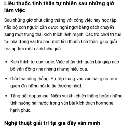
Liều thuốc tinh thần tự nhiên sau những giờ
làm việc
Sau những giờ phút căng thẳng với công việc hay học tập,
não bộ con người cần được nghỉ ngơi bằng cách chuyển
sang một trạng thái kích thích lành mạnh. Các trò chơi trí tuệ
tại nhà đóng vai trò như một liều thuốc tinh thần, giúp giải
tỏa áp lực một cách hiệu quả:
Kích thích tư duy logic: Việc phân tích quân bài giúp não
bộ vận động nhẹ nhàng nhưng hiệu quả.
Giải tỏa căng thẳng: Sự tập trung vào ván bài giúp tạm
quên đi những nỗi lo âu thường nhật.
Tăng tiết dopamine: Niềm vui khi chiến thắng hoặc những
tình huống hài hước trong ván bài kích thích hormone
hạnh phúc.
Nghệ thuật giải trí tại gia đầy văn minh