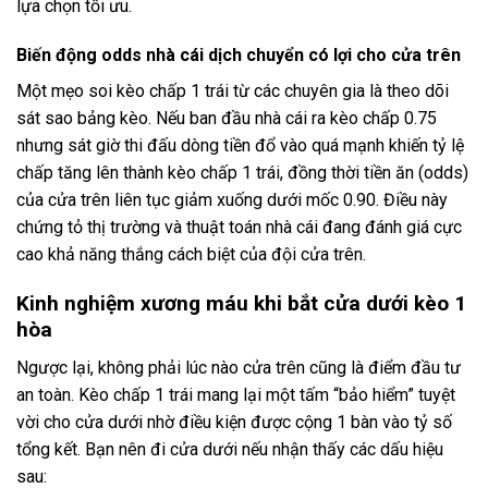
lựa chọn tối ưu.
Biến động odds nhà cái dịch chuyển có lợi cho cửa trên
Một mẹo soi kèo chấp 1 trái từ các chuyên gia là theo dõi
sát sao bảng kèo. Nếu ban đầu nhà cái ra kèo chấp 0.75
nhưng sát giờ thi đấu dòng tiền đổ vào quá mạnh khiến tỷ lệ
chấp tăng lên thành kèo chấp 1 trái, đồng thời tiền ăn (odds)
của cửa trên liên tục giảm xuống dưới mốc 0.90. Điều này
chứng tỏ thị trường và thuật toán nhà cái đang đánh giá cực
cao khả năng thắng cách biệt của đội cửa trên.
Kinh nghiệm xương máu khi bắt cửa dưới kèo 1
hòa
Ngược lại, không phải lúc nào cửa trên cũng là điểm đầu tư
an toàn. Kèo chấp 1 trái mang lại một tấm “bảo hiểm” tuyệt
vời cho cửa dưới nhờ điều kiện được cộng 1 bàn vào tỷ số
tổng kết. Bạn nên đi cửa dưới nếu nhận thấy các dấu hiệu
sau: