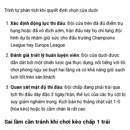
Trình tự phân tích khi quyết định chọn cửa dưới:
Xác định động lực thi đấu:
Đội cửa trên đã đủ điểm trụ
hạng hoặc đã vô địch sớm, trận đấu này họ chỉ tung đội
hình dự bị nhằm giữ sức cho đấu trường Champions
League hay Europa League.
Đánh giá triết lý huấn luyện viên:
Đội cửa dưới được
dẫn dắt bởi một chiến lược gia thực dụng, nổi tiếng với lối
chơi phòng ngự xe buýt hai tầng và có khả năng giữ sạch
lưới tốt trên sân khách.
Quan sát mật độ thi đấu:
Đội chấp đang phải trải qua
lịch thi đấu dày đặc 3 ngày/trận, thể lực của các trụ cột bị
suy giảm nghiêm trọng. Kịch bản họ thắng chật vật 1-0
(hòa kèo) hoặc bị cầm chân là rất cao.
Sai lầm cần tránh khi chơi kèo chấp 1 trái