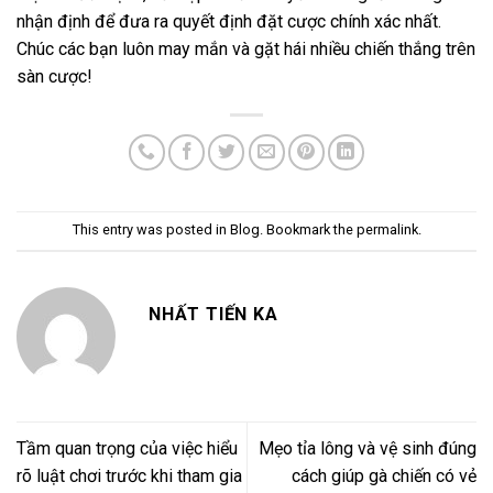
nhận định để đưa ra quyết định đặt cược chính xác nhất.
Chúc các bạn luôn may mắn và gặt hái nhiều chiến thắng trên
sàn cược!
This entry was posted in
Blog
. Bookmark the
permalink
.
NHẤT TIẾN KA
Tầm quan trọng của việc hiểu
Mẹo tỉa lông và vệ sinh đúng
rõ luật chơi trước khi tham gia
cách giúp gà chiến có vẻ