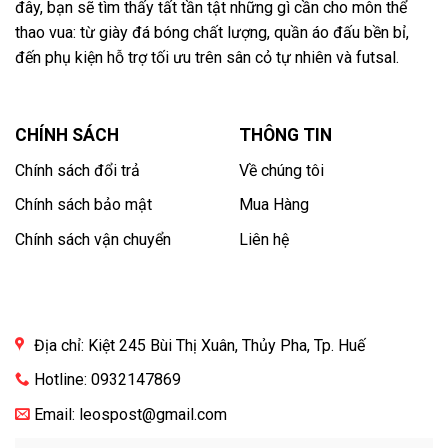
đây, bạn sẽ tìm thấy tất tần tật những gì cần cho môn thể
thao vua: từ giày đá bóng chất lượng, quần áo đấu bền bỉ,
đến phụ kiện hỗ trợ tối ưu trên sân cỏ tự nhiên và futsal.
CHÍNH SÁCH
THÔNG TIN
Chính sách đổi trả
Về chúng tôi
Chính sách bảo mật
Mua Hàng
Chính sách vận chuyển
Liên hệ
Địa chỉ: Kiệt 245 Bùi Thị Xuân, Thủy Pha, Tp. Huế
Hotline: 0932147869
Email: leospost@gmail.com