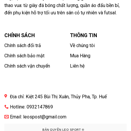
thao vua: từ giày đá bóng chất lượng, quần áo đấu bền bỉ,
đến phụ kiện hỗ trợ tối ưu trên sân cỏ tự nhiên và futsal.
CHÍNH SÁCH
THÔNG TIN
Chính sách đổi trả
Về chúng tôi
Chính sách bảo mật
Mua Hàng
Chính sách vận chuyển
Liên hệ
Địa chỉ: Kiệt 245 Bùi Thị Xuân, Thủy Pha, Tp. Huế
Hotline: 0932147869
Email: leospost@gmail.com
BẢN QUYỀN LEO SPORT ®️