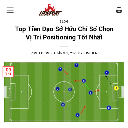
Skip
to
content
BLOG
Top Tiền Đạo Sở Hữu Chỉ Số Chọn
Vị Trí Positioning Tốt Nhất
POSTED ON
9 THÁNG 1, 2026
BY
KIMTIEN
09
Th1