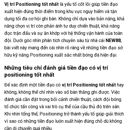
Vị trí Positioning tốt nhất
là yếu tố cốt lõi giúp tiền đạo
xuất hiện đúng thời điểm trong khu vực nguy hiểm và tận
dụng tối đa cơ hội ghi bàn. Không chỉ dựa vào bản năng, khả
năng chọn vị trí còn phản ánh tư duy chiến thuật, khả năng
đọc trận đấu và sự ăn khớp với hệ thống vận hành của toàn
đội. Dưới góc nhìn phân tích chuyên sâu từ nhà cái
NEW88
,
bài viết này mang đến cái nhìn rõ ràng về những tiền đạo sở
hữu kỹ năng Positioning xuất sắc nhất bóng đá hiện đại.
Những tiêu chí đánh giá tiền đạo có vị trí
positioning tốt nhất
Để xác định một tiền đạo có
vị trí Positioning tốt nhất
hay
không, không thể chỉ nhìn vào số bàn thắng ghi được. Việc
đánh giá cần đặt trong bối cảnh chiến thuật, cách đội bóng
tổ chức tấn công và vai trò cụ thể của cầu thủ đó trên sân.
Khi nhìn tổng thể, Positioning trở thành yếu tố giúp giải thích
vì sao có những tiền đạo luôn xuất hiện đúng chỗ dù không
cần di chuyển quá nhiều.