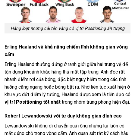
Hàng loạt những cái tên vàng có vị trí Positioning ấn tượng
Erling Haaland và khả năng chiếm lĩnh không gian vòng
cấm
Erling Haaland thường đứng ở ranh giới giữa hai trung vệ để
tận dụng khoảnh khắc hàng thủ mất tập trung. Anh đọc rất
nhanh điểm rơi của bóng, đặc biệt nguy hiểm trong các tình
huống căng ngang hoặc bóng bật ra. Nhờ liên tục xuất hiện ở
khu vực dứt điểm lý tưởng, Haaland được xem là tiền đạo có
vị trí Positioning tốt nhất
trong nhóm trung phong hiện đại.
Robert Lewandowski với tư duy không gian đỉnh cao
Lewandowski không di chuyển quá rộng nhưng lại luôn có
mặt đúng chỗ trong vòng cấm. Anh quan sát rất kỹ cách hậu