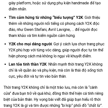
giày platform, hoặc sử dụng phụ kiện handmade để tạo
điểm nhấn.
Tìm cảm hứng từ những “biểu tượng” Y2K
: Giới thiệu
thêm về những người nổi tiếng có phong cách Y2K độc
đáo, như Gwen Stefani, Avril Lavigne, … để người đọc
tham khảo và tìm kiếm nguồn cảm hứng.
Y2K cho mọi dáng người
: Gợi ý cách lựa chọn trang phục
Y2K phù hợp với từng vóc dáng, giúp người đọc tự tin thể
hiện phong cách mà không lo ngại về khuyết điểm.
Lan tỏa tinh thần Y2K
: Nhấn mạnh thời trang Y2K không
chỉ là về quần áo và phụ kiện, mà còn là thái độ sống tích
cực, yêu đời và tự tin vào bản thân.
Thời trang Y2K không chỉ là một trào lưu, mà còn là “cánh
cửa” đưa bạn trở về quá khứ, đồng thời thể hiện cá tính riêng
biệt của bản thân. Hy vọng bài viết đã giúp bạn hiểu rõ thời
trang Y2K là gì và tìm được những “bí kíp” phối đồ “chất lừ”.