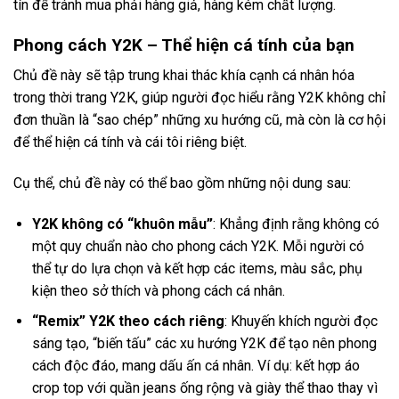
tín để tránh mua phải hàng giả, hàng kém chất lượng.
Phong cách Y2K – Thể hiện cá tính của bạn
Chủ đề này sẽ tập trung khai thác khía cạnh cá nhân hóa
trong thời trang Y2K, giúp người đọc hiểu rằng Y2K không chỉ
đơn thuần là “sao chép” những xu hướng cũ, mà còn là cơ hội
để thể hiện cá tính và cái tôi riêng biệt.
Cụ thể, chủ đề này có thể bao gồm những nội dung sau:
Y2K không có “khuôn mẫu”
: Khẳng định rằng không có
một quy chuẩn nào cho phong cách Y2K. Mỗi người có
thể tự do lựa chọn và kết hợp các items, màu sắc, phụ
kiện theo sở thích và phong cách cá nhân.
“Remix” Y2K theo cách riêng
: Khuyến khích người đọc
sáng tạo, “biến tấu” các xu hướng Y2K để tạo nên phong
cách độc đáo, mang dấu ấn cá nhân. Ví dụ: kết hợp áo
crop top với quần jeans ống rộng và giày thể thao thay vì