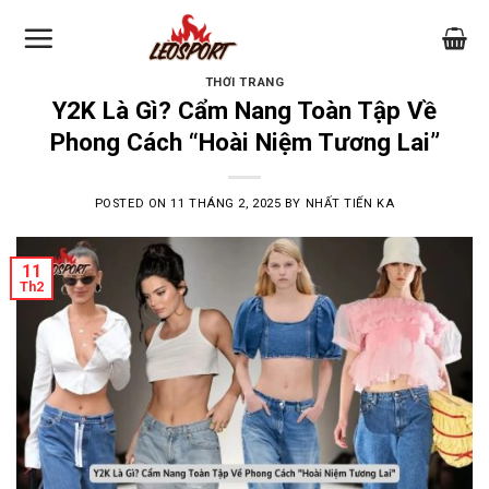
Skip
to
content
THỜI TRANG
Y2K Là Gì? Cẩm Nang Toàn Tập Về
Phong Cách “Hoài Niệm Tương Lai”
POSTED ON
11 THÁNG 2, 2025
BY
NHẤT TIẾN KA
11
Th2