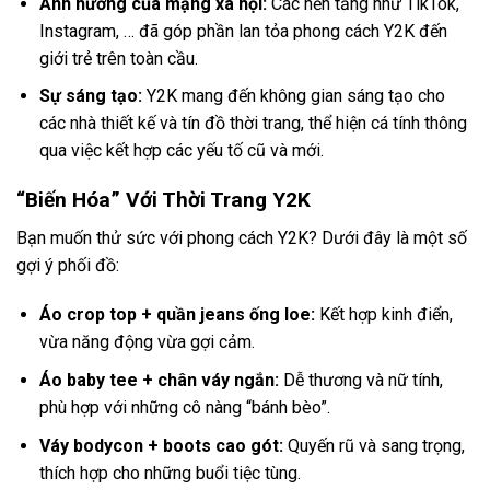
Ảnh hưởng của mạng xã hội:
Các nền tảng như TikTok,
Instagram, … đã góp phần lan tỏa phong cách Y2K đến
giới trẻ trên toàn cầu.
Sự sáng tạo:
Y2K mang đến không gian sáng tạo cho
các nhà thiết kế và tín đồ thời trang, thể hiện cá tính thông
qua việc kết hợp các yếu tố cũ và mới.
“Biến Hóa” Với Thời Trang Y2K
Bạn muốn thử sức với phong cách Y2K? Dưới đây là một số
gợi ý phối đồ:
Áo crop top + quần jeans ống loe:
Kết hợp kinh điển,
vừa năng động vừa gợi cảm.
Áo baby tee + chân váy ngắn:
Dễ thương và nữ tính,
phù hợp với những cô nàng “bánh bèo”.
Váy bodycon + boots cao gót:
Quyến rũ và sang trọng,
thích hợp cho những buổi tiệc tùng.