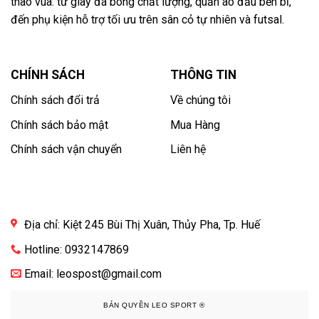
thao vua: từ giày đá bóng chất lượng, quần áo đấu bền bỉ,
đến phụ kiện hỗ trợ tối ưu trên sân cỏ tự nhiên và futsal.
CHÍNH SÁCH
THÔNG TIN
Chính sách đổi trả
Về chúng tôi
Chính sách bảo mật
Mua Hàng
Chính sách vận chuyển
Liên hệ
Địa chỉ: Kiệt 245 Bùi Thị Xuân, Thủy Pha, Tp. Huế
Hotline: 0932147869
Email: leospost@gmail.com
BẢN QUYỀN LEO SPORT ®️