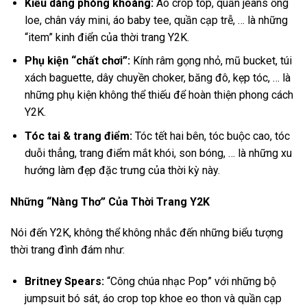
Kiểu dáng phóng khoáng:
Áo crop top, quần jeans ống
loe, chân váy mini, áo baby tee, quần cạp trễ, … là những
“item” kinh điển của thời trang Y2K.
Phụ kiện “chất chơi”:
Kính râm gọng nhỏ, mũ bucket, túi
xách baguette, dây chuyền choker, băng đô, kẹp tóc, … là
những phụ kiện không thể thiếu để hoàn thiện phong cách
Y2K.
Tóc tai & trang điểm:
Tóc tết hai bên, tóc buộc cao, tóc
duỗi thẳng, trang điểm mắt khói, son bóng, … là những xu
hướng làm đẹp đặc trưng của thời kỳ này.
Những “Nàng Thơ” Của Thời Trang Y2K
Nói đến Y2K, không thể không nhắc đến những biểu tượng
thời trang đình đám như:
Britney Spears:
“Công chúa nhạc Pop” với những bộ
jumpsuit bó sát, áo crop top khoe eo thon và quần cạp