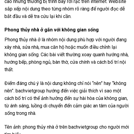
cao nhưng thường bị trình bày rời rạc trên internet. Website
sắp xếp nội dung theo từng nhóm rõ ràng để người đọc dễ
bắt đầu và dễ tra cứu lại khi cần.
Phong thủy nhà ở gắn với không gian sống
Phong thủy nhà ở là nhóm nội dung phù hợp với người đang
xây nhà, sửa nhà, mua căn hộ hoặc muốn điều chỉnh lại
không gian sống. Các bài viết thường xoay quanh hướng nhà,
hướng bếp, phòng ngủ, bàn thờ, cửa chính và cách bố trí nội
thất.
Điểm đáng chú ý là nội dung không chỉ nói “nên” hay “không
nên”. bachvietgroup hướng đến việc giải thích vì sao một
cách bố trí có thể ảnh hưởng đến sự hài hòa của không gian,
từ ánh sáng, luồng di chuyển đến cảm giác an tâm của người
sống trong nhà.
Tên ảnh: phong thủy nhà ở trên bachvietgroup cho người mới