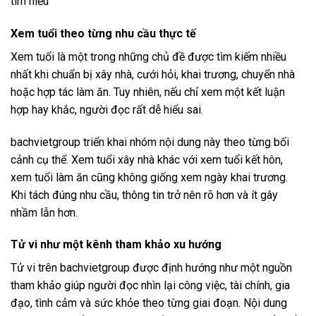
tìm hiểu
Xem tuổi theo từng nhu cầu thực tế
Xem tuổi là một trong những chủ đề được tìm kiếm nhiều
nhất khi chuẩn bị xây nhà, cưới hỏi, khai trương, chuyển nhà
hoặc hợp tác làm ăn. Tuy nhiên, nếu chỉ xem một kết luận
hợp hay khắc, người đọc rất dễ hiểu sai.
bachvietgroup triển khai nhóm nội dung này theo từng bối
cảnh cụ thể. Xem tuổi xây nhà khác với xem tuổi kết hôn,
xem tuổi làm ăn cũng không giống xem ngày khai trương.
Khi tách đúng nhu cầu, thông tin trở nên rõ hơn và ít gây
nhầm lẫn hơn.
Tử vi như một kênh tham khảo xu hướng
Tử vi trên bachvietgroup được định hướng như một nguồn
tham khảo giúp người đọc nhìn lại công việc, tài chính, gia
đạo, tình cảm và sức khỏe theo từng giai đoạn. Nội dung