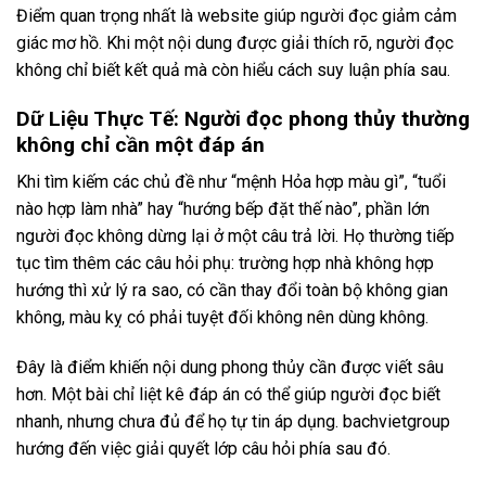
Điểm quan trọng nhất là website giúp người đọc giảm cảm
giác mơ hồ. Khi một nội dung được giải thích rõ, người đọc
không chỉ biết kết quả mà còn hiểu cách suy luận phía sau.
Dữ Liệu Thực Tế: Người đọc phong thủy thường
không chỉ cần một đáp án
Khi tìm kiếm các chủ đề như “mệnh Hỏa hợp màu gì”, “tuổi
nào hợp làm nhà” hay “hướng bếp đặt thế nào”, phần lớn
người đọc không dừng lại ở một câu trả lời. Họ thường tiếp
tục tìm thêm các câu hỏi phụ: trường hợp nhà không hợp
hướng thì xử lý ra sao, có cần thay đổi toàn bộ không gian
không, màu kỵ có phải tuyệt đối không nên dùng không.
Đây là điểm khiến nội dung phong thủy cần được viết sâu
hơn. Một bài chỉ liệt kê đáp án có thể giúp người đọc biết
nhanh, nhưng chưa đủ để họ tự tin áp dụng. bachvietgroup
hướng đến việc giải quyết lớp câu hỏi phía sau đó.