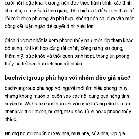
cưới hỏi hoặc khai trương, nên đọc theo hành trình: xác định
nhu cầu, xem yếu tố liên quan, đối chiếu với điều kiện thực tế
rồi mới chọn phương án phù hợp. Không nên chỉ dựa vào một
dòng kết luận ngắn để quyết định việc lớn.
Cách đọc tốt nhất là xem phong thủy như một lớp tham khảo
bổ sung. Khi kết hợp cùng tài chính, công năng sử dụng,
thẩm mỹ, sức khỏe và thói quen sinh hoạt, thông tin phong
thủy sẽ trở nên hữu ích hơn rất nhiều.
bachvietgroup phù hợp với nhóm độc giả nào?
bachvietgroup phù hợp với người mới tìm hiểu phong thủy
nhưng không muốn bị cuốn vào các nội dung quá nặng tính
huyền bí. Website cũng hữu ích với người đang cần tra cứu
nhanh về tuổi, mệnh, hướng, màu sắc, tử vi hoặc phong thủy
nhà ở.
Những người chuẩn bị xây nhà, mua nhà, sửa nhà, lập gia