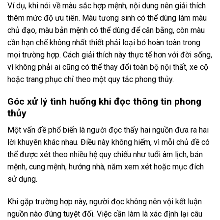
Ví dụ, khi nói về màu sắc hợp mệnh, nội dung nên giải thích
thêm mức độ ưu tiên. Màu tương sinh có thể dùng làm màu
chủ đạo, màu bản mệnh có thể dùng để cân bằng, còn màu
cần hạn chế không nhất thiết phải loại bỏ hoàn toàn trong
mọi trường hợp. Cách giải thích này thực tế hơn với đời sống,
vì không phải ai cũng có thể thay đổi toàn bộ nội thất, xe cộ
hoặc trang phục chỉ theo một quy tắc phong thủy.
Góc xử lý tình huống khi đọc thông tin phong
thủy
Một vấn đề phổ biến là người đọc thấy hai nguồn đưa ra hai
lời khuyên khác nhau. Điều này không hiếm, vì mỗi chủ đề có
thể được xét theo nhiều hệ quy chiếu như tuổi âm lịch, bản
mệnh, cung mệnh, hướng nhà, năm xem xét hoặc mục đích
sử dụng.
Khi gặp trường hợp này, người đọc không nên vội kết luận
nguồn nào đúng tuyệt đối. Việc cần làm là xác định lại câu