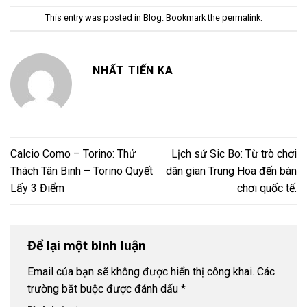
This entry was posted in
Blog
. Bookmark the
permalink
.
NHẤT TIẾN KA
Calcio Como – Torino: Thử
Lịch sử Sic Bo: Từ trò chơi
Thách Tân Binh – Torino Quyết
dân gian Trung Hoa đến bàn
Lấy 3 Điểm
chơi quốc tế.
Để lại một bình luận
Email của bạn sẽ không được hiển thị công khai.
Các
trường bắt buộc được đánh dấu
*