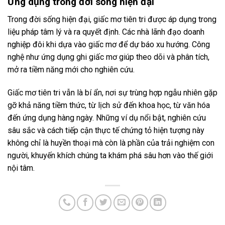
Ứng dụng trong đời sống hiện đại
Trong đời sống hiện đại, giấc mơ tiên tri được áp dụng trong
liệu pháp tâm lý và ra quyết định. Các nhà lãnh đạo doanh
nghiệp đôi khi dựa vào giấc mơ để dự báo xu hướng. Công
nghệ như ứng dụng ghi giấc mơ giúp theo dõi và phân tích,
mở ra tiềm năng mới cho nghiên cứu.
Giấc mơ tiên tri vẫn là bí ẩn, nơi sự trùng hợp ngẫu nhiên gặp
gỡ khả năng tiềm thức, từ lịch sử đến khoa học, từ văn hóa
đến ứng dụng hàng ngày. Những ví dụ nổi bật, nghiên cứu
sâu sắc và cách tiếp cận thực tế chứng tỏ hiện tượng này
không chỉ là huyền thoại mà còn là phần của trải nghiệm con
người, khuyến khích chúng ta khám phá sâu hơn vào thế giới
nội tâm.