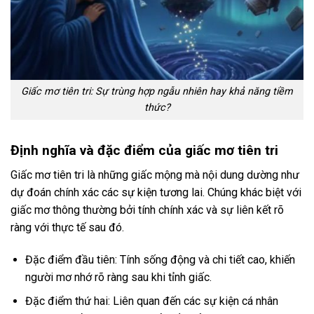
Giấc mơ tiên tri: Sự trùng hợp ngẫu nhiên hay khả năng tiềm
thức?
Định nghĩa và đặc điểm của giấc mơ tiên tri
Giấc mơ tiên tri là những giấc mộng mà nội dung dường như
dự đoán chính xác các sự kiện tương lai. Chúng khác biệt với
giấc mơ thông thường bởi tính chính xác và sự liên kết rõ
ràng với thực tế sau đó.
Đặc điểm đầu tiên: Tính sống động và chi tiết cao, khiến
người mơ nhớ rõ ràng sau khi tỉnh giấc.
Đặc điểm thứ hai: Liên quan đến các sự kiện cá nhân