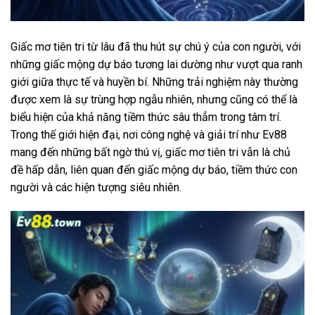
Giấc mơ tiên tri từ lâu đã thu hút sự chú ý của con người, với
những giấc mộng dự báo tương lai dường như vượt qua ranh
giới giữa thực tế và huyền bí. Những trải nghiệm này thường
được xem là sự trùng hợp ngẫu nhiên, nhưng cũng có thể là
biểu hiện của khả năng tiềm thức sâu thẳm trong tâm trí.
Trong thế giới hiện đại, nơi công nghệ và giải trí như
Ev88
mang đến những bất ngờ thú vị, giấc mơ tiên tri vẫn là chủ
đề hấp dẫn, liên quan đến giấc mộng dự báo, tiềm thức con
người và các hiện tượng siêu nhiên.