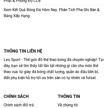
Phạt & Phong Độ CLB
Xem Kết Quả Bóng Đá Hôm Nay: Phân Tích Pha Ghi Bàn &
Bảng Xếp Hạng
THÔNG TIN LIÊN HỆ
Leo Sport - Thế giới đồ thể thao bóng đá chuyên nghiệp! Tại
đây, bạn sẽ tìm thấy tất tần tật những gì cần cho môn thể
thao vua: từ giày đá bóng chất lượng, quần áo đấu bền bỉ,
đến phụ kiện hỗ trợ tối ưu trên sân cỏ tự nhiên và futsal.
CHÍNH SÁCH
THÔNG TIN
Chính sách đổi trả
Về chúng tôi