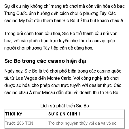
Sự di cư này không chỉ mang trò chơi mà còn văn hóa cờ bạc
Trung Quốc, ảnh hưởng đến cách chơi ở phương Tây. Các
casino Mỹ bắt đầu thêm bàn Sic Bo để thu hút khách châu Á.
Trong bối cảnh toàn cầu hóa, Sic Bo trở thành cầu nối văn
hóa, với các phiên bản trực tuyến như
tài xỉu sanvip
giúp
người chơi phương Tây tiếp cận dễ dàng hơn.
Sic Bo trong các casino hiện đại
Ngày nay, Sic Bo là trò chơi phổ biến trong các casino quốc
tế, từ Las Vegas đến Monte Carlo. Với công nghệ, trò chơi
được số hóa, cho phép chơi trực tuyến với dealer thực. Các
casino châu Á như Macau dẫn đầu về doanh thu từ Sic Bo.
Lịch sử phát triển Sic Bo
THỜI KỲ
SỰ KIỆN CHÍNH
Trước 206 TCN
Trò chơi nguyên thủy với đá và vỏ sò