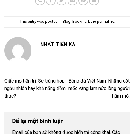
This entry was posted in
Blog
. Bookmark the
permalink
.
NHẤT TIẾN KA
Giấc mơ tiên tri: Sự trùng hợp
Bóng đá Việt Nam: Những cột
ngẫu nhiên hay khả năng tiềm
mốc vàng làm nức lòng người
thức?
hâm mộ.
Để lại một bình luận
Email của bạn sẽ không được hiển thị công khai.
Các