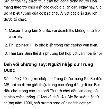
Sự lan tỏa này được thúc đẩy bởi cộng đồng người Hoa,
mang theo trò chơi đến các quốc gia lân cận. Ngày nay, Sic
Bo là biểu tượng của cờ bạc châu Á, với các giải đấu lớn
được tổ chức.
Macau: Trung tâm Sic Bo, với doanh thu khổng lồ từ trò
chơi này.
Philippines: Hi-lo phổ biến trong các casino ven biển.
Thái Lan: Biến thể địa phương kết hợp với văn hóa lễ hội.
Đến với phương Tây: Người nhập cư Trung
Quốc
Đầu thế kỷ 20, người nhập cư Trung Quốc mang Sic Bo đến
Mỹ, nơi nó được giới thiệu trong các cộng đồng di cư. Ban
đầu chơi trong các khu phố Tàu, trò chơi dần lan sang các
casino chính thống. Ở Anh và châu Âu, Sic Bo xuất hiện từ
những năm 1990, nhờ sự mở rộng của ngành cờ bạc.