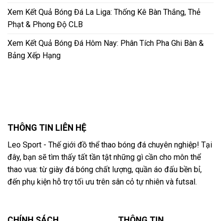
Xem Kết Quả Bóng Đá La Liga: Thống Kê Bàn Thắng, Thẻ
Phạt & Phong Độ CLB
Xem Kết Quả Bóng Đá Hôm Nay: Phân Tích Pha Ghi Bàn &
Bảng Xếp Hạng
THÔNG TIN LIÊN HỆ
Leo Sport - Thế giới đồ thể thao bóng đá chuyên nghiệp! Tại
đây, bạn sẽ tìm thấy tất tần tật những gì cần cho môn thể
thao vua: từ giày đá bóng chất lượng, quần áo đấu bền bỉ,
đến phụ kiện hỗ trợ tối ưu trên sân cỏ tự nhiên và futsal.
CHÍNH SÁCH
THÔNG TIN