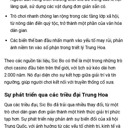
làng quê, sử dụng các vật dụng đơn giản sẵn có.
Trò chơi nhanh chóng lan rộng trong các tầng lớp xã hội,
từ nông dân đến quý tộc, trở thành một phần của văn hóa
dân gian.
Các biến thể ban đầu nhấn mạnh vào yếu tố may rủi, phản
ánh niềm tin vào số phận trong triết lý Trung Hoa.
Theo các nguồn tài liệu, Sic Bo có thể là một trong những trò
chơi casino đầu tiên trên thế giới, với lịch sử kéo dài hơn
2.000 năm. Nó đại diện cho sự kết hợp giữa giải trí và tín
ngưỡng, giúp người chơi kết nối với truyền thống cổ xưa.
Sự phát triển qua các triều đại Trung Hoa
Qua các triều đại, Sic Bo đã trải qua nhiều thay đổi, từ một
trò chơi dân gian đơn giản thành một hình thức giải trí phức
tạp hơn. Sự phát triển này phản ánh sự biến đổi của xã hội
Trung Quốc, với ảnh hưởng từ các yếu tố chính trị, kinh tế và