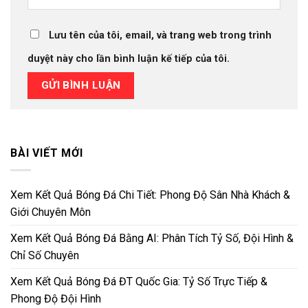
Lưu tên của tôi, email, và trang web trong trình
duyệt này cho lần bình luận kế tiếp của tôi.
BÀI VIẾT MỚI
Xem Kết Quả Bóng Đá Chi Tiết: Phong Độ Sân Nhà Khách &
Giới Chuyên Môn
Xem Kết Quả Bóng Đá Bằng AI: Phân Tích Tỷ Số, Đội Hình &
Chỉ Số Chuyên
Xem Kết Quả Bóng Đá ĐT Quốc Gia: Tỷ Số Trực Tiếp &
Phong Độ Đội Hình