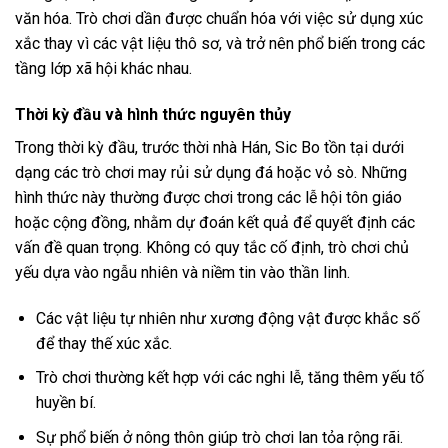
văn hóa. Trò chơi dần được chuẩn hóa với việc sử dụng xúc
xắc thay vì các vật liệu thô sơ, và trở nên phổ biến trong các
tầng lớp xã hội khác nhau.
Thời kỳ đầu và hình thức nguyên thủy
Trong thời kỳ đầu, trước thời nhà Hán, Sic Bo tồn tại dưới
dạng các trò chơi may rủi sử dụng đá hoặc vỏ sò. Những
hình thức này thường được chơi trong các lễ hội tôn giáo
hoặc cộng đồng, nhằm dự đoán kết quả để quyết định các
vấn đề quan trọng. Không có quy tắc cố định, trò chơi chủ
yếu dựa vào ngẫu nhiên và niềm tin vào thần linh.
Các vật liệu tự nhiên như xương động vật được khắc số
để thay thế xúc xắc.
Trò chơi thường kết hợp với các nghi lễ, tăng thêm yếu tố
huyền bí.
Sự phổ biến ở nông thôn giúp trò chơi lan tỏa rộng rãi.