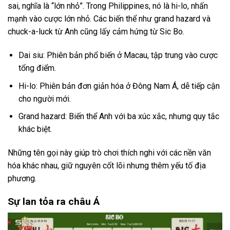
sai, nghĩa là “lớn nhỏ”. Trong Philippines, nó là hi-lo, nhấn
mạnh vào cược lớn nhỏ. Các biến thể như grand hazard và
chuck-a-luck từ Anh cũng lấy cảm hứng từ Sic Bo.
Dai siu: Phiên bản phổ biến ở Macau, tập trung vào cược
tổng điểm.
Hi-lo: Phiên bản đơn giản hóa ở Đông Nam Á, dễ tiếp cận
cho người mới.
Grand hazard: Biến thể Anh với ba xúc xắc, nhưng quy tắc
khác biệt.
Những tên gọi này giúp trò chơi thích nghi với các nền văn
hóa khác nhau, giữ nguyên cốt lõi nhưng thêm yếu tố địa
phương.
Sự lan tỏa ra châu Á