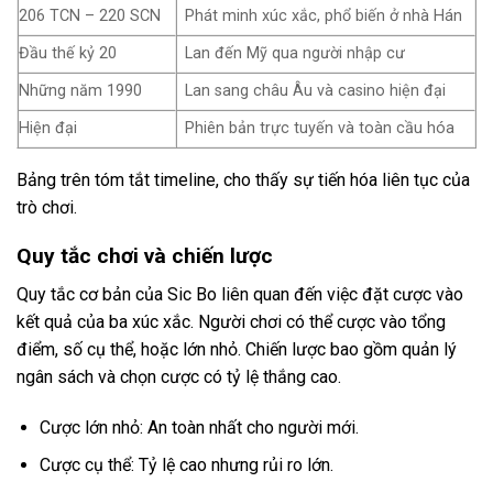
206 TCN – 220 SCN
Phát minh xúc xắc, phổ biến ở nhà Hán
Đầu thế kỷ 20
Lan đến Mỹ qua người nhập cư
Những năm 1990
Lan sang châu Âu và casino hiện đại
Hiện đại
Phiên bản trực tuyến và toàn cầu hóa
Bảng trên tóm tắt timeline, cho thấy sự tiến hóa liên tục của
trò chơi.
Quy tắc chơi và chiến lược
Quy tắc cơ bản của Sic Bo liên quan đến việc đặt cược vào
kết quả của ba xúc xắc. Người chơi có thể cược vào tổng
điểm, số cụ thể, hoặc lớn nhỏ. Chiến lược bao gồm quản lý
ngân sách và chọn cược có tỷ lệ thắng cao.
Cược lớn nhỏ: An toàn nhất cho người mới.
Cược cụ thể: Tỷ lệ cao nhưng rủi ro lớn.