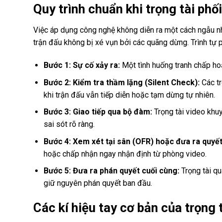
Quy trình chuẩn khi trọng tài phố
Việc áp dụng công nghệ không diễn ra một cách ngẫu 
trận đấu không bị xé vụn bởi các quãng dừng. Trình tự
Bước 1: Sự cố xảy ra:
Một tình huống tranh chấp hoặ
Bước 2: Kiểm tra thầm lặng (Silent Check):
Các tr
khi trận đấu vẫn tiếp diễn hoặc tạm dừng tự nhiên.
Bước 3: Giao tiếp qua bộ đàm:
Trọng tài video khuy
sai sót rõ ràng.
Bước 4: Xem xét tại sân (OFR) hoặc đưa ra quyết 
hoặc chấp nhận ngay nhận định từ phòng video.
Bước 5: Đưa ra phán quyết cuối cùng:
Trọng tài qu
giữ nguyên phán quyết ban đầu.
Các kí hiệu tay cơ bản của trọng 