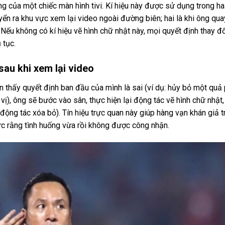
ng của một chiếc màn hình tivi. Kí hiệu này được sử dụng trong ha
uyển ra khu vực xem lại video ngoài đường biên; hai là khi ông quay
Nếu không có kí hiệu vẽ hình chữ nhật này, mọi quyết định thay đ
 tục.
sau khi xem lại video
 thấy quyết định ban đầu của mình là sai (ví dụ: hủy bỏ một quả
 vị), ông sẽ bước vào sân, thực hiện lại động tác vẽ hình chữ nhật
động tác xóa bỏ). Tín hiệu trực quan này giúp hàng vạn khán giả t
tức rằng tình huống vừa rồi không được công nhận.