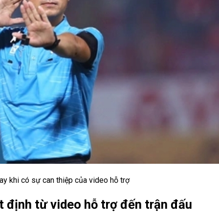
 tay khi có sự can thiệp của video hỗ trợ
 định từ video hỗ trợ đến trận đấu