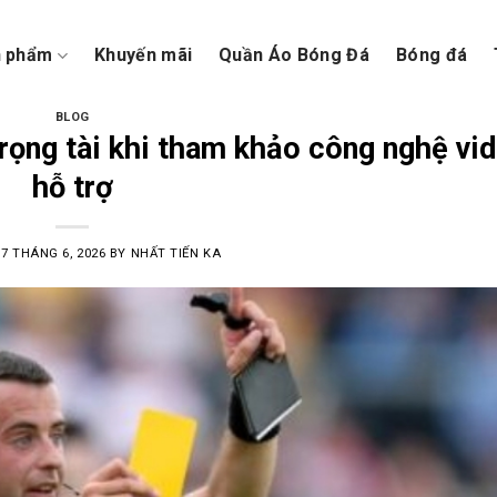
n phẩm
Khuyến mãi
Quần Áo Bóng Đá
Bóng đá
BLOG
trọng tài khi tham khảo công nghệ vi
hỗ trợ
N
7 THÁNG 6, 2026
BY
NHẤT TIẾN KA