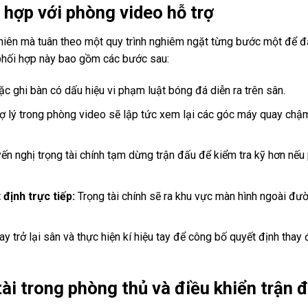
i hợp với phòng video hỗ trợ
nhiên mà tuân theo một quy trình nghiêm ngặt từng bước một để 
 phối hợp này bao gồm các bước sau:
c ghi bàn có dấu hiệu vi phạm luật bóng đá diễn ra trên sân.
ợ lý trong phòng video sẽ lập tức xem lại các góc máy quay chậ
ến nghị trọng tài chính tạm dừng trận đấu để kiểm tra kỹ hơn nếu 
định trực tiếp:
Trọng tài chính sẽ ra khu vực màn hình ngoài đư
ay trở lại sân và thực hiện kí hiệu tay để công bố quyết định thay
tài trong phòng thủ và điều khiển trận 