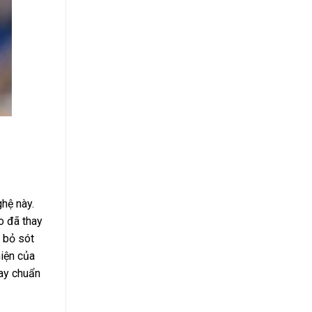
ghệ này.
o đã thay
 bỏ sót
hiện của
tay chuẩn