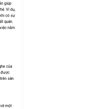
ản giúp
hệ. Ví dụ,
 khi có sự
ất quán.
 việc nắm
nghe của
g được
 trên sân
ể vẽ một