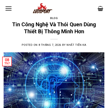
Skip
to
content
BLOG
Tin Công Nghệ Và Thói Quen Dùng
Thiết Bị Thông Minh Hơn
POSTED ON
8 THÁNG 7, 2026
BY
NHẤT TIẾN KA
08
Th7