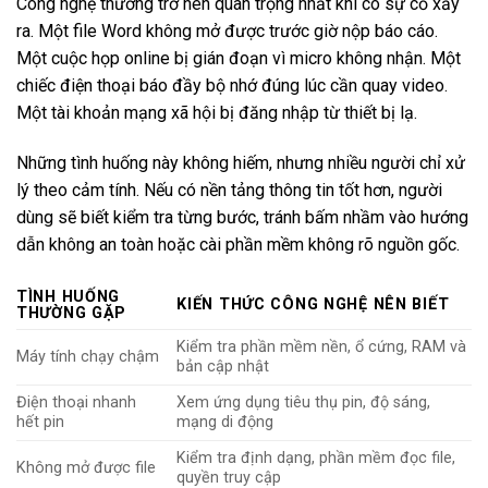
Công nghệ thường trở nên quan trọng nhất khi có sự cố xảy
ra. Một file Word không mở được trước giờ nộp báo cáo.
Một cuộc họp online bị gián đoạn vì micro không nhận. Một
chiếc điện thoại báo đầy bộ nhớ đúng lúc cần quay video.
Một tài khoản mạng xã hội bị đăng nhập từ thiết bị lạ.
Những tình huống này không hiếm, nhưng nhiều người chỉ xử
lý theo cảm tính. Nếu có nền tảng thông tin tốt hơn, người
dùng sẽ biết kiểm tra từng bước, tránh bấm nhầm vào hướng
dẫn không an toàn hoặc cài phần mềm không rõ nguồn gốc.
TÌNH HUỐNG
KIẾN THỨC CÔNG NGHỆ NÊN BIẾT
THƯỜNG GẶP
Kiểm tra phần mềm nền, ổ cứng, RAM và
Máy tính chạy chậm
bản cập nhật
Điện thoại nhanh
Xem ứng dụng tiêu thụ pin, độ sáng,
hết pin
mạng di động
Kiểm tra định dạng, phần mềm đọc file,
Không mở được file
quyền truy cập