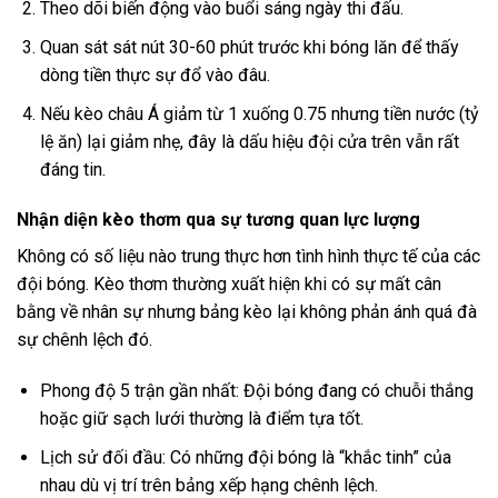
Theo dõi biến động vào buổi sáng ngày thi đấu.
Quan sát sát nút 30-60 phút trước khi bóng lăn để thấy
dòng tiền thực sự đổ vào đâu.
Nếu kèo châu Á giảm từ 1 xuống 0.75 nhưng tiền nước (tỷ
lệ ăn) lại giảm nhẹ, đây là dấu hiệu đội cửa trên vẫn rất
đáng tin.
Nhận diện kèo thơm qua sự tương quan lực lượng
Không có số liệu nào trung thực hơn tình hình thực tế của các
đội bóng. Kèo thơm thường xuất hiện khi có sự mất cân
bằng về nhân sự nhưng bảng kèo lại không phản ánh quá đà
sự chênh lệch đó.
Phong độ 5 trận gần nhất: Đội bóng đang có chuỗi thắng
hoặc giữ sạch lưới thường là điểm tựa tốt.
Lịch sử đối đầu: Có những đội bóng là “khắc tinh” của
nhau dù vị trí trên bảng xếp hạng chênh lệch.