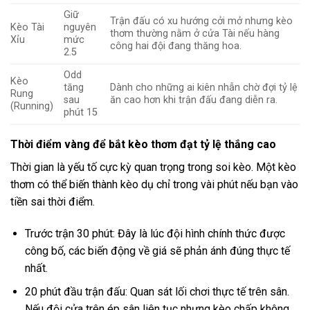
Giữ
Trận đấu có xu hướng cởi mở nhưng kèo
Kèo Tài
nguyên
thơm thường nằm ở cửa Tài nếu hàng
Xỉu
mức
công hai đội đang thăng hoa.
2.5
Odd
Kèo
tăng
Dành cho những ai kiên nhẫn chờ đợi tỷ lệ
Rung
sau
ăn cao hơn khi trận đấu đang diễn ra.
(Running)
phút 15
Thời điểm vàng để bắt kèo thơm đạt tỷ lệ thắng cao
Thời gian là yếu tố cực kỳ quan trọng trong soi kèo. Một kèo
thơm có thể biến thành kèo dụ chỉ trong vài phút nếu bạn vào
tiền sai thời điểm.
Trước trận 30 phút: Đây là lúc đội hình chính thức được
công bố, các biến động về giá sẽ phản ánh đúng thực tế
nhất.
20 phút đầu trận đấu: Quan sát lối chơi thực tế trên sân.
Nếu đội cửa trên ép sân liên tục nhưng kèo chấp không