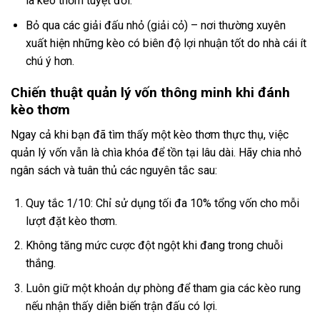
là kèo thơm tuyệt đối.
Bỏ qua các giải đấu nhỏ (giải cỏ) – nơi thường xuyên
xuất hiện những kèo có biên độ lợi nhuận tốt do nhà cái ít
chú ý hơn.
Chiến thuật quản lý vốn thông minh khi đánh
kèo thơm
Ngay cả khi bạn đã tìm thấy một kèo thơm thực thụ, việc
quản lý vốn vẫn là chìa khóa để tồn tại lâu dài. Hãy chia nhỏ
ngân sách và tuân thủ các nguyên tắc sau:
Quy tắc 1/10: Chỉ sử dụng tối đa 10% tổng vốn cho mỗi
lượt đặt kèo thơm.
Không tăng mức cược đột ngột khi đang trong chuỗi
thắng.
Luôn giữ một khoản dự phòng để tham gia các kèo rung
nếu nhận thấy diễn biến trận đấu có lợi.