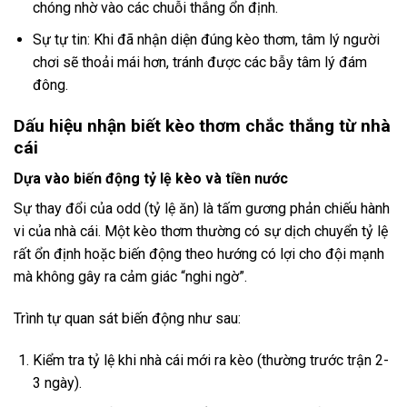
chóng nhờ vào các chuỗi thắng ổn định.
Sự tự tin: Khi đã nhận diện đúng kèo thơm, tâm lý người
chơi sẽ thoải mái hơn, tránh được các bẫy tâm lý đám
đông.
Dấu hiệu nhận biết kèo thơm chắc thắng từ nhà
cái
Dựa vào biến động tỷ lệ kèo và tiền nước
Sự thay đổi của odd (tỷ lệ ăn) là tấm gương phản chiếu hành
vi của nhà cái. Một kèo thơm thường có sự dịch chuyển tỷ lệ
rất ổn định hoặc biến động theo hướng có lợi cho đội mạnh
mà không gây ra cảm giác “nghi ngờ”.
Trình tự quan sát biến động như sau:
Kiểm tra tỷ lệ khi nhà cái mới ra kèo (thường trước trận 2-
3 ngày).