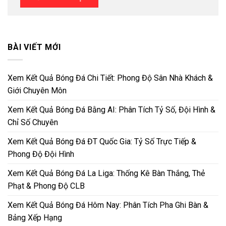
BÀI VIẾT MỚI
Xem Kết Quả Bóng Đá Chi Tiết: Phong Độ Sân Nhà Khách &
Giới Chuyên Môn
Xem Kết Quả Bóng Đá Bằng AI: Phân Tích Tỷ Số, Đội Hình &
Chỉ Số Chuyên
Xem Kết Quả Bóng Đá ĐT Quốc Gia: Tỷ Số Trực Tiếp &
Phong Độ Đội Hình
Xem Kết Quả Bóng Đá La Liga: Thống Kê Bàn Thắng, Thẻ
Phạt & Phong Độ CLB
Xem Kết Quả Bóng Đá Hôm Nay: Phân Tích Pha Ghi Bàn &
Bảng Xếp Hạng