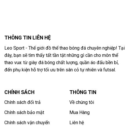
THÔNG TIN LIÊN HỆ
Leo Sport - Thế giới đồ thể thao bóng đá chuyên nghiệp! Tại
đây, bạn sẽ tìm thấy tất tần tật những gì cần cho môn thể
thao vua: từ giày đá bóng chất lượng, quần áo đấu bền bỉ,
đến phụ kiện hỗ trợ tối ưu trên sân cỏ tự nhiên và futsal.
CHÍNH SÁCH
THÔNG TIN
Chính sách đổi trả
Về chúng tôi
Chính sách bảo mật
Mua Hàng
Chính sách vận chuyển
Liên hệ