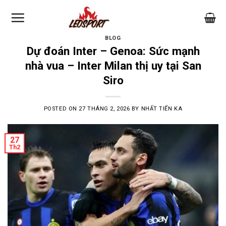
Skip
to
content
BLOG
Dự đoán Inter – Genoa: Sức mạnh
nhà vua – Inter Milan thị uy tại San
Siro
POSTED ON
27 THÁNG 2, 2026
BY
NHẤT TIẾN KA
27
Th2