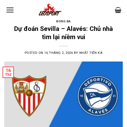
Skip
to
content
BÓNG ĐÁ
Dự đoán Sevilla – Alavés: Chủ nhà
tìm lại niềm vui
POSTED ON
16 THÁNG 2, 2026
BY
NHẤT TIẾN KA
16
Th2