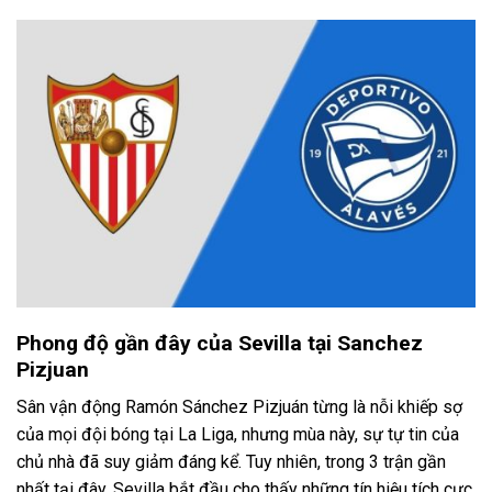
Phong độ gần đây của Sevilla tại Sanchez
Pizjuan
Sân vận động Ramón Sánchez Pizjuán từng là nỗi khiếp sợ
của mọi đội bóng tại La Liga, nhưng mùa này, sự tự tin của
chủ nhà đã suy giảm đáng kể. Tuy nhiên, trong 3 trận gần
nhất tại đây, Sevilla bắt đầu cho thấy những tín hiệu tích cực