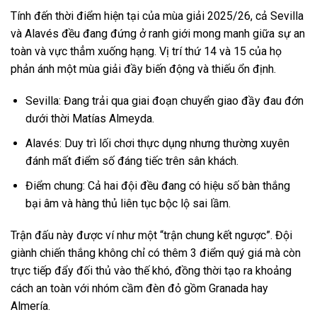
Tính đến thời điểm hiện tại của mùa giải 2025/26, cả Sevilla
và Alavés đều đang đứng ở ranh giới mong manh giữa sự an
toàn và vực thẳm xuống hạng. Vị trí thứ 14 và 15 của họ
phản ánh một mùa giải đầy biến động và thiếu ổn định.
Sevilla: Đang trải qua giai đoạn chuyển giao đầy đau đớn
dưới thời Matías Almeyda.
Alavés: Duy trì lối chơi thực dụng nhưng thường xuyên
đánh mất điểm số đáng tiếc trên sân khách.
Điểm chung: Cả hai đội đều đang có hiệu số bàn thắng
bại âm và hàng thủ liên tục bộc lộ sai lầm.
Trận đấu này được ví như một “trận chung kết ngược”. Đội
giành chiến thắng không chỉ có thêm 3 điểm quý giá mà còn
trực tiếp đẩy đối thủ vào thế khó, đồng thời tạo ra khoảng
cách an toàn với nhóm cầm đèn đỏ gồm Granada hay
Almería.