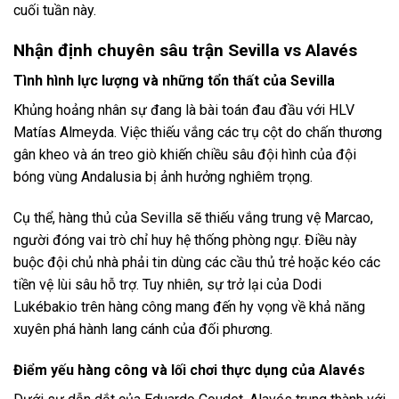
cuối tuần này.
Nhận định chuyên sâu trận Sevilla vs Alavés
Tình hình lực lượng và những tổn thất của Sevilla
Khủng hoảng nhân sự đang là bài toán đau đầu với HLV
Matías Almeyda. Việc thiếu vắng các trụ cột do chấn thương
gân kheo và án treo giò khiến chiều sâu đội hình của đội
bóng vùng Andalusia bị ảnh hưởng nghiêm trọng.
Cụ thể, hàng thủ của Sevilla sẽ thiếu vắng trung vệ Marcao,
người đóng vai trò chỉ huy hệ thống phòng ngự. Điều này
buộc đội chủ nhà phải tin dùng các cầu thủ trẻ hoặc kéo các
tiền vệ lùi sâu hỗ trợ. Tuy nhiên, sự trở lại của Dodi
Lukébakio trên hàng công mang đến hy vọng về khả năng
xuyên phá hành lang cánh của đối phương.
Điểm yếu hàng công và lối chơi thực dụng của Alavés