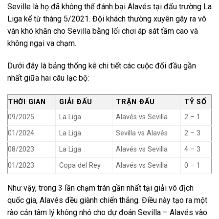
Seville là họ đã không thể đánh bại Alavés tại đấu trường La
Liga kể từ tháng 5/2021. Đội khách thường xuyên gây ra vô
vàn khó khăn cho Sevilla bằng lối chơi áp sát tầm cao và
không ngại va chạm.
Dưới đây là bảng thống kê chi tiết các cuộc đối đầu gần
nhất giữa hai câu lạc bộ:
THỜI GIAN
GIẢI ĐẤU
TRẬN ĐẤU
TỶ SỐ
09/2025
La Liga
Alavés vs Sevilla
2 – 1
01/2024
La Liga
Sevilla vs Alavés
2 – 3
08/2023
La Liga
Alavés vs Sevilla
4 – 3
01/2023
Copa del Rey
Alavés vs Sevilla
0 – 1
Như vậy, trong 3 lần chạm trán gần nhất tại giải vô địch
quốc gia, Alavés đều giành chiến thắng. Điều này tạo ra một
rào cản tâm lý không nhỏ cho dự đoán Sevilla – Alavés vào