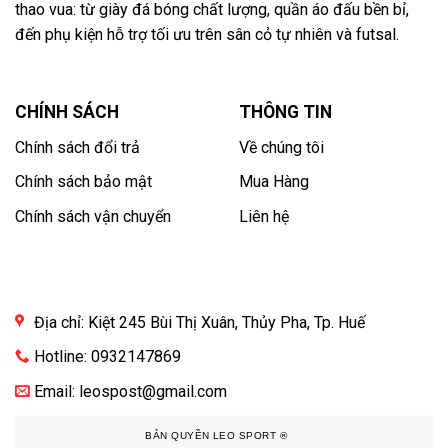
thao vua: từ giày đá bóng chất lượng, quần áo đấu bền bỉ,
đến phụ kiện hỗ trợ tối ưu trên sân cỏ tự nhiên và futsal.
CHÍNH SÁCH
THÔNG TIN
Chính sách đổi trả
Về chúng tôi
Chính sách bảo mật
Mua Hàng
Chính sách vận chuyển
Liên hệ
Địa chỉ: Kiệt 245 Bùi Thị Xuân, Thủy Pha, Tp. Huế
Hotline: 0932147869
Email: leospost@gmail.com
BẢN QUYỀN LEO SPORT ®️