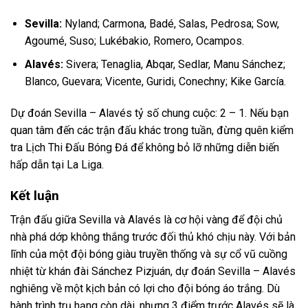
Sevilla:
Nyland; Carmona, Badé, Salas, Pedrosa; Sow,
Agoumé, Suso; Lukébakio, Romero, Ocampos.
Alavés:
Sivera; Tenaglia, Abqar, Sedlar, Manu Sánchez;
Blanco, Guevara; Vicente, Guridi, Conechny; Kike García.
Dự đoán Sevilla – Alavés tỷ số chung cuộc: 2 – 1. Nếu bạn
quan tâm đến các trận đấu khác trong tuần, đừng quên kiểm
tra
Lịch Thi Đấu Bóng Đá
để không bỏ lỡ những diễn biến
hấp dẫn tại La Liga.
Kết luận
Trận đấu giữa Sevilla và Alavés là cơ hội vàng để đội chủ
nhà phá dớp không thắng trước đối thủ khó chịu này. Với bản
lĩnh của một đội bóng giàu truyền thống và sự cổ vũ cuồng
nhiệt từ khán đài Sánchez Pizjuán, dự đoán Sevilla – Alavés
nghiêng về một kịch bản có lợi cho đội bóng áo trắng. Dù
hành trình trụ hạng còn dài, nhưng 3 điểm trước Alavés sẽ là