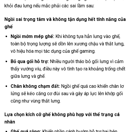
khỏi đau lưng nếu mắc phải các sai lầm sau:
Ngồi sai trọng tâm và không tận dụng hết tính năng của
ghế
Ngồi mớm mép ghế:
Khi không tựa hẳn lưng vào ghế,
toàn bộ trọng lượng sẽ dồn lên xương chậu và thắt lưng,
vô hiệu hóa mọi tác dụng của ghế gaming.
Bỏ qua gối hỗ trợ:
Nhiều người tháo bỏ gối lưng vì cảm
thấy vướng víu, điều này vô tình tạo ra khoảng trống chết
giữa lưng và ghế.
Chân không chạm đất:
Ngồi ghế quá cao khiến chân lơ
lửng sẽ kéo căng cơ đùi sau và gây áp lực lên khớp gối
cũng như vùng thắt lưng.
Lựa chọn kích cỡ ghế không phù hợp với thể trạng cá
nhân
Ghế quá rộng:
Khiến phần cánh bướm hỗ trợ hai bên