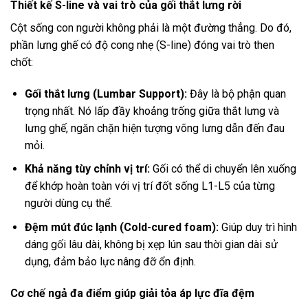
Thiết kế S-line và vai trò của gối thắt lưng rời
Cột sống con người không phải là một đường thẳng. Do đó,
phần lưng ghế có độ cong nhẹ (S-line) đóng vai trò then
chốt:
Gối thắt lưng (Lumbar Support):
Đây là bộ phận quan
trọng nhất. Nó lấp đầy khoảng trống giữa thắt lưng và
lưng ghế, ngăn chặn hiện tượng võng lưng dẫn đến đau
mỏi.
Khả năng tùy chỉnh vị trí:
Gối có thể di chuyển lên xuống
để khớp hoàn toàn với vị trí đốt sống L1-L5 của từng
người dùng cụ thể.
Đệm mút đúc lạnh (Cold-cured foam):
Giúp duy trì hình
dáng gối lâu dài, không bị xẹp lún sau thời gian dài sử
dụng, đảm bảo lực nâng đỡ ổn định.
Cơ chế ngả đa điểm giúp giải tỏa áp lực đĩa đệm