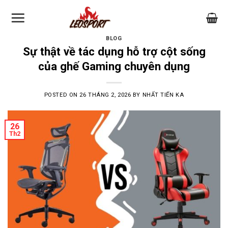
Skip
to
content
BLOG
Sự thật về tác dụng hỗ trợ cột sống
của ghế Gaming chuyên dụng
POSTED ON
26 THÁNG 2, 2026
BY
NHẤT TIẾN KA
26
Th2