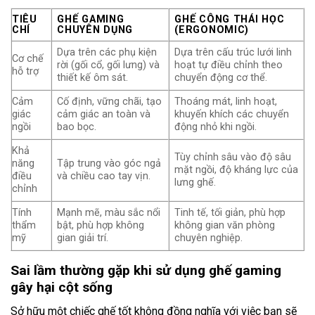
TIÊU
GHẾ GAMING
GHẾ CÔNG THÁI HỌC
CHÍ
CHUYÊN DỤNG
(ERGONOMIC)
Dựa trên các phụ kiện
Dựa trên cấu trúc lưới linh
Cơ chế
rời (gối cổ, gối lưng) và
hoạt tự điều chỉnh theo
hỗ trợ
thiết kế ôm sát.
chuyển động cơ thể.
Cảm
Cố định, vững chãi, tạo
Thoáng mát, linh hoạt,
giác
cảm giác an toàn và
khuyến khích các chuyển
ngồi
bao bọc.
động nhỏ khi ngồi.
Khả
Tùy chỉnh sâu vào độ sâu
năng
Tập trung vào góc ngả
mặt ngồi, độ kháng lực của
điều
và chiều cao tay vịn.
lưng ghế.
chỉnh
Tính
Mạnh mẽ, màu sắc nổi
Tinh tế, tối giản, phù hợp
thẩm
bật, phù hợp không
không gian văn phòng
mỹ
gian giải trí.
chuyên nghiệp.
Sai lầm thường gặp khi sử dụng ghế gaming
gây hại cột sống
Sở hữu một chiếc ghế tốt không đồng nghĩa với việc bạn sẽ