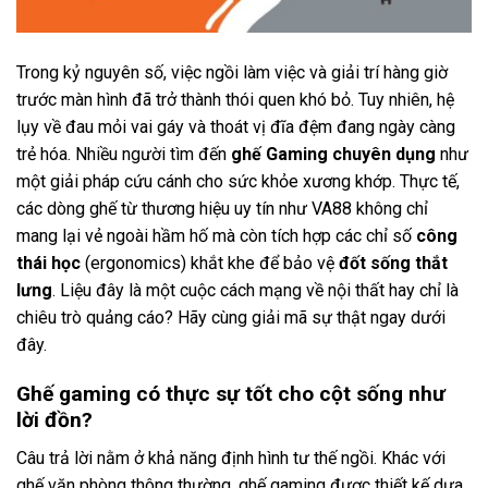
Trong kỷ nguyên số, việc ngồi làm việc và giải trí hàng giờ
trước màn hình đã trở thành thói quen khó bỏ. Tuy nhiên, hệ
lụy về đau mỏi vai gáy và thoát vị đĩa đệm đang ngày càng
trẻ hóa. Nhiều người tìm đến
ghế Gaming chuyên dụng
như
một giải pháp cứu cánh cho sức khỏe xương khớp. Thực tế,
các dòng ghế từ thương hiệu uy tín như
VA88
không chỉ
mang lại vẻ ngoài hầm hố mà còn tích hợp các chỉ số
công
thái học
(ergonomics) khắt khe để bảo vệ
đốt sống thắt
lưng
. Liệu đây là một cuộc cách mạng về nội thất hay chỉ là
chiêu trò quảng cáo? Hãy cùng giải mã sự thật ngay dưới
đây.
Ghế gaming có thực sự tốt cho cột sống như
lời đồn?
Câu trả lời nằm ở khả năng định hình tư thế ngồi. Khác với
ghế văn phòng thông thường, ghế gaming được thiết kế dựa