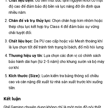
Chất liệu đệm:
Ưu tiên mút đúc lạnh nguyên khối có mật
độ cao để đảm bảo độ bền và lực nâng đỡ ổn định qua
nhiều năm.
Chân đế và trụ thủy lực:
Chọn chân hợp kim nhôm hoặc
thép chịu lực kết hợp trụ Class 4 để đảm bảo sự vững
chãi tuyệt đối.
Chất liệu bọc:
Da PU cao cấp hoặc vải Mesh thoáng khí
là lựa chọn tốt để tránh tình trạng bí bách, đổ mồ hôi lưng.
Thương hiệu uy tín:
Lựa chọn các đơn vị có chính sách
bảo hành dài hạn (từ 2-5 năm) cho khung sườn và bộ máy
cơ khí.
Kích thước (Size):
Luôn kiểm tra bảng thông số chiều
cao và cân nặng đề xuất từ nhà sản xuất trước khi xuống
tiền.
Kết luận
Ghế Gaming chuyên dụng không chỉ là một món đồ nội thất