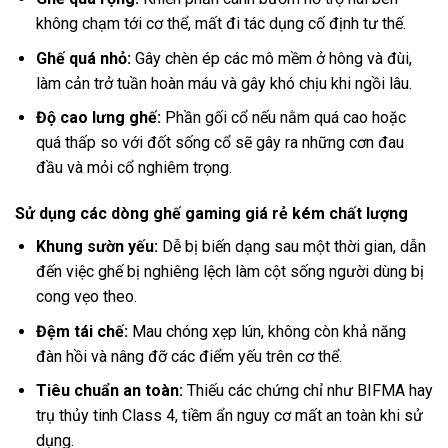
không chạm tới cơ thể, mất đi tác dụng cố định tư thế.
Ghế quá nhỏ:
Gây chèn ép các mô mềm ở hông và đùi,
làm cản trở tuần hoàn máu và gây khó chịu khi ngồi lâu.
Độ cao lưng ghế:
Phần gối cổ nếu nằm quá cao hoặc
quá thấp so với đốt sống cổ sẽ gây ra những cơn đau
đầu và mỏi cổ nghiêm trọng.
Sử dụng các dòng ghế gaming giá rẻ kém chất lượng
Khung sườn yếu:
Dễ bị biến dạng sau một thời gian, dẫn
đến việc ghế bị nghiêng lệch làm cột sống người dùng bị
cong vẹo theo.
Đệm tái chế:
Mau chóng xẹp lún, không còn khả năng
đàn hồi và nâng đỡ các điểm yếu trên cơ thể.
Tiêu chuẩn an toàn:
Thiếu các chứng chỉ như BIFMA hay
trụ thủy tinh Class 4, tiềm ẩn nguy cơ mất an toàn khi sử
dụng.