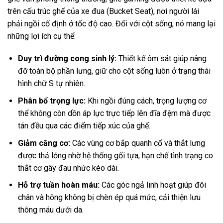
trên cấu trúc ghế của xe đua (Bucket Seat), nơi người lái
phải ngồi cố định ở tốc độ cao. Đối với cột sống, nó mang lại
những lợi ích cụ thể:
Duy trì đường cong sinh lý:
Thiết kế ôm sát giúp nâng
đỡ toàn bộ phần lưng, giữ cho cột sống luôn ở trạng thái
hình chữ S tự nhiên.
Phân bổ trọng lực:
Khi ngồi đúng cách, trọng lượng cơ
thể không còn dồn áp lực trực tiếp lên đĩa đệm mà được
tán đều qua các điểm tiếp xúc của ghế.
Giảm căng cơ:
Các vùng cơ bắp quanh cổ và thắt lưng
được thả lỏng nhờ hệ thống gối tựa, hạn chế tình trạng co
thắt cơ gây đau nhức kéo dài.
Hỗ trợ tuần hoàn máu:
Các góc ngả linh hoạt giúp đôi
chân và hông không bị chèn ép quá mức, cải thiện lưu
thông máu dưới da.