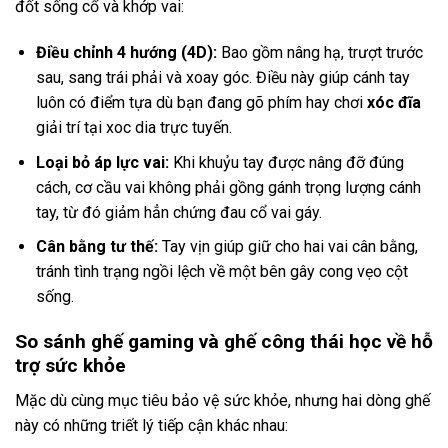
đốt sống cổ và khớp vai:
Điều chỉnh 4 hướng (4D):
Bao gồm nâng hạ, trượt trước
sau, sang trái phải và xoay góc. Điều này giúp cánh tay
luôn có điểm tựa dù bạn đang gõ phím hay chơi
xóc đĩa
giải trí tại
xoc dia
trực tuyến.
Loại bỏ áp lực vai:
Khi khuỷu tay được nâng đỡ đúng
cách, cơ cầu vai không phải gồng gánh trọng lượng cánh
tay, từ đó giảm hẳn chứng đau cổ vai gáy.
Cân bằng tư thế:
Tay vịn giúp giữ cho hai vai cân bằng,
tránh tình trạng ngồi lệch về một bên gây cong vẹo cột
sống.
So sánh ghế gaming và ghế công thái học về hỗ
trợ sức khỏe
Mặc dù cùng mục tiêu bảo vệ sức khỏe, nhưng hai dòng ghế
này có những triết lý tiếp cận khác nhau: