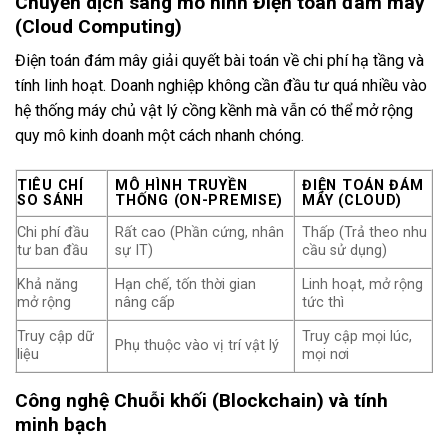
Chuyển dịch sang mô hình Điện toán đám mây
(Cloud Computing)
Điện toán đám mây giải quyết bài toán về chi phí hạ tầng và
tính linh hoạt. Doanh nghiệp không cần đầu tư quá nhiều vào
hệ thống máy chủ vật lý cồng kềnh mà vẫn có thể mở rộng
quy mô kinh doanh một cách nhanh chóng.
TIÊU CHÍ
MÔ HÌNH TRUYỀN
ĐIỆN TOÁN ĐÁM
SO SÁNH
THỐNG (ON-PREMISE)
MÂY (CLOUD)
Chi phí đầu
Rất cao (Phần cứng, nhân
Thấp (Trả theo nhu
tư ban đầu
sự IT)
cầu sử dụng)
Khả năng
Hạn chế, tốn thời gian
Linh hoạt, mở rộng
mở rộng
nâng cấp
tức thì
Truy cập dữ
Truy cập mọi lúc,
Phụ thuộc vào vị trí vật lý
liệu
mọi nơi
Công nghệ Chuỗi khối (Blockchain) và tính
minh bạch