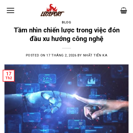
Skip
to
content
BLOG
Tầm nhìn chiến lược trong việc đón
đầu xu hướng công nghệ
POSTED ON
17 THÁNG 2, 2026
BY
NHẤT TIẾN KA
17
Th2