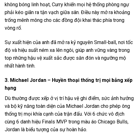
không bóng linh hoạt, Curry khiến mọi hệ thống phòng ngự
phải kéo giãn ra tận vạch giữa sân. Điều này mở ra khoảng
trống mênh mông cho các đồng đội khai thác phía trong
vòng rổ.
Sự xuất hiện của anh đã mở ra kỷ nguyên Small-ball, nơi tốc
độ và hiệu suất ném xa lên ngôi, giúp anh vững vàng trong
top những hậu vệ xuất sắc được săn đón và ngưỡng mộ
nhất hành tinh.
3. Michael Jordan – Huyền thoại thống trị mọi bảng xếp
hạng
Dù thường được xếp ở vị trí hậu vệ ghi điểm, sức ảnh hưởng
và bộ kỹ năng toàn diện của Michael Jordan cho phép ông
thống trị mọi khía cạnh của trận đấu. Với 6 chức vô địch
cùng 6 danh hiệu Finals MVP trong màu áo Chicago Bulls,
Jordan là biểu tượng của sự hoàn hảo.