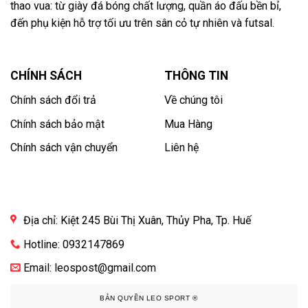
thao vua: từ giày đá bóng chất lượng, quần áo đấu bền bỉ,
đến phụ kiện hỗ trợ tối ưu trên sân cỏ tự nhiên và futsal.
CHÍNH SÁCH
THÔNG TIN
Chính sách đổi trả
Về chúng tôi
Chính sách bảo mật
Mua Hàng
Chính sách vận chuyển
Liên hệ
Địa chỉ: Kiệt 245 Bùi Thị Xuân, Thủy Pha, Tp. Huế
Hotline: 0932147869
Email: leospost@gmail.com
BẢN QUYỀN LEO SPORT ®️