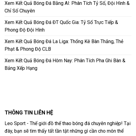
Xem Kết Quả Bóng Đá Bằng AI: Phân Tích Tỷ Số, Đội Hình &
Chỉ Số Chuyên
Xem Kết Quả Bóng Đá ĐT Quốc Gia: Tỷ Số Trực Tiếp &
Phong Độ Đội Hình
Xem Kết Quả Bóng Đá La Liga: Thống Kê Bàn Thắng, Thẻ
Phạt & Phong Độ CLB
Xem Kết Quả Bóng Đá Hôm Nay: Phân Tích Pha Ghi Bàn &
Bảng Xếp Hạng
THÔNG TIN LIÊN HỆ
Leo Sport - Thế giới đồ thể thao bóng đá chuyên nghiệp! Tại
đây, bạn sẽ tìm thấy tất tần tật những gì cần cho môn thể