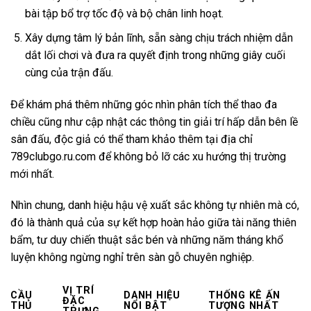
bài tập bổ trợ tốc độ và bộ chân linh hoạt.
Xây dựng tâm lý bản lĩnh, sẵn sàng chịu trách nhiệm dẫn
dắt lối chơi và đưa ra quyết định trong những giây cuối
cùng của trận đấu.
Để khám phá thêm những góc nhìn phân tích thể thao đa
chiều cũng như cập nhật các thông tin giải trí hấp dẫn bên lề
sân đấu, độc giả có thể tham khảo thêm tại địa chỉ
789clubgo.ru.com
để không bỏ lỡ các xu hướng thị trường
mới nhất.
Nhìn chung, danh hiệu hậu vệ xuất sắc không tự nhiên mà có,
đó là thành quả của sự kết hợp hoàn hảo giữa tài năng thiên
bẩm, tư duy chiến thuật sắc bén và những năm tháng khổ
luyện không ngừng nghỉ trên sàn gỗ chuyên nghiệp.
VỊ TRÍ
CẦU
DANH HIỆU
THỐNG KÊ ẤN
ĐẶC
THỦ
NỔI BẬT
TƯỢNG NHẤT