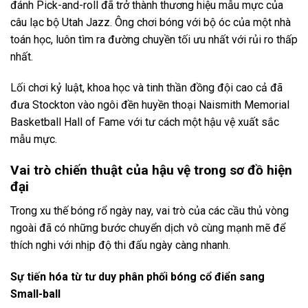
đánh Pick-and-roll đã trở thành thương hiệu mẫu mực của
câu lạc bộ Utah Jazz. Ông chơi bóng với bộ óc của một nhà
toán học, luôn tìm ra đường chuyền tối ưu nhất với rủi ro thấp
nhất.
Lối chơi kỷ luật, khoa học và tinh thần đồng đội cao cả đã
đưa Stockton vào ngôi đền huyền thoại Naismith Memorial
Basketball Hall of Fame với tư cách một hậu vệ xuất sắc
mẫu mực.
Vai trò chiến thuật của hậu vệ trong sơ đồ hiện
đại
Trong xu thế bóng rổ ngày nay, vai trò của các cầu thủ vòng
ngoài đã có những bước chuyển dịch vô cùng mạnh mẽ để
thích nghi với nhịp độ thi đấu ngày càng nhanh.
Sự tiến hóa từ tư duy phân phối bóng cổ điển sang
Small-ball